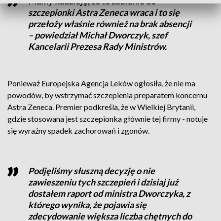
Mamy nadzieję, że to zaufanie do
szczepionki Astra Zeneca wraca i to się
przełoży właśnie również na brak absencji
– powiedział Michał Dworczyk, szef
Kancelarii Prezesa Rady Ministrów.
Ponieważ Europejska Agencja Leków ogłosiła, że nie ma
powodów, by wstrzymać szczepienia preparatem koncernu
Astra Zeneca. Premier podkreśla, że w Wielkiej Brytanii,
gdzie stosowana jest szczepionka głównie tej firmy - notuje
się wyraźny spadek zachorowań i zgonów.
Podjęliśmy słuszną decyzję o nie
zawieszeniu tych szczepień i dzisiaj już
dostałem raport od ministra Dworczyka, z
którego wynika, że pojawia się
zdecydowanie większa liczba chętnych do