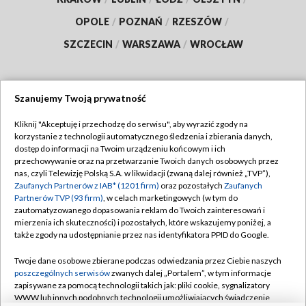
OPOLE
/
POZNAŃ
/
RZESZÓW
/
SZCZECIN
/
WARSZAWA
/
WROCŁAW
Szanujemy Twoją prywatność
Dołącz do nas:
Kliknij "Akceptuję i przechodzę do serwisu", aby wyrazić zgody na
korzystanie z technologii automatycznego śledzenia i zbierania danych,
TVP
dostęp do informacji na Twoim urządzeniu końcowym i ich
Abonament TVP
przechowywanie oraz na przetwarzanie Twoich danych osobowych przez
Regulamin TVP
nas, czyli Telewizję Polską S.A. w likwidacji (zwaną dalej również „TVP”),
Emisja w TVP
Polityka prywatności
Zaufanych Partnerów z IAB* (1201 firm)
oraz pozostałych
Zaufanych
Partnerów TVP (93 firm)
, w celach marketingowych (w tym do
Centrum informacji TVP
Moje zgody
zautomatyzowanego dopasowania reklam do Twoich zainteresowań i
mierzenia ich skuteczności) i pozostałych, które wskazujemy poniżej, a
Naziemna Telewizja Cyfrowa
Pomoc
także zgody na udostępnianie przez nas identyfikatora PPID do Google.
Sklep TVP
Biuro reklamy
Twoje dane osobowe zbierane podczas odwiedzania przez Ciebie naszych
Rada Programowa
Kontakt
poszczególnych serwisów
zwanych dalej „Portalem”, w tym informacje
zapisywane za pomocą technologii takich jak: pliki cookie, sygnalizatory
System NOS
WWW lub innych podobnych technologii umożliwiających świadczenie