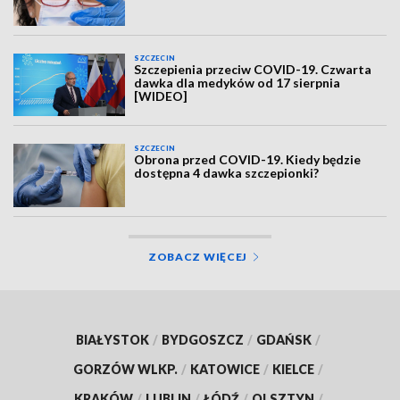
SZCZECIN
Szczepienia przeciw COVID-19. Czwarta
dawka dla medyków od 17 sierpnia
[WIDEO]
SZCZECIN
Obrona przed COVID-19. Kiedy będzie
dostępna 4 dawka szczepionki?
ZOBACZ WIĘCEJ
BIAŁYSTOK
/
BYDGOSZCZ
/
GDAŃSK
/
GORZÓW WLKP.
/
KATOWICE
/
KIELCE
/
KRAKÓW
/
LUBLIN
/
ŁÓDŹ
/
OLSZTYN
/