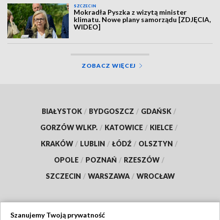
SZCZECIN
Mokradła Pyszka z wizytą minister
klimatu. Nowe plany samorządu [ZDJĘCIA,
WIDEO]
ZOBACZ WIĘCEJ
BIAŁYSTOK
/
BYDGOSZCZ
/
GDAŃSK
/
GORZÓW WLKP.
/
KATOWICE
/
KIELCE
/
KRAKÓW
/
LUBLIN
/
ŁÓDŹ
/
OLSZTYN
/
OPOLE
/
POZNAŃ
/
RZESZÓW
/
SZCZECIN
/
WARSZAWA
/
WROCŁAW
Szanujemy Twoją prywatność