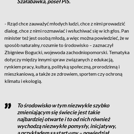
Szałabawka, poseł PiS.
- Rząd chce zauważyć młodych ludzi, chce z nimi prowadzić
dialog, chce z nimi rozmawiać i wsłuchiwać się w ich głos. Pan
minister też jest osobą młodą, a więc można powiedzieć, że w
sposób naturalny, rozumie to środowisko – zaznaczył
Zbigniew Bogucki, wojewoda zachodniopomorski. Tematyka
dotyczy między innymi spraw związanych z edukacją,
rynkiem pracy, kulturą, polityką społeczną, prorodzinną i
mieszkaniową, a także ze zdrowiem, sportem czy ochroną
klimatu i ekologią.
To środowisko w tym niezwykle szybko
zmieniającym się świecie jest takie
najbardziej otwarte i to od nich również
wychodzą niezwykłe pomysły, inicjatywy,
a przykładem są start-upy – powiedział