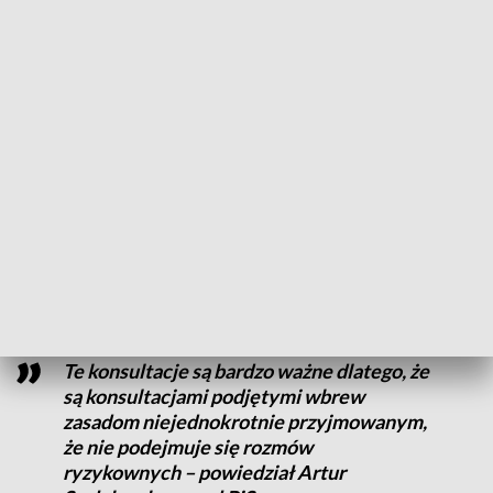
zaproponowane rozwiązania będą w sposób realny
odzwierciedlać oczekiwania młodego pokolenia Polaków.
Młodzi ludzie niosą za sobą pewną energię, pewien powiew
nowości i każde, obojętnie czy biznesowe, czy polityczne
środowisko, które zamknęłoby się na dostęp świeżej krwi,
popełniłoby straszny błąd – uważa Leszek Dobrzyński, poseł
PiS.
Aby wziąć udział w konsultacjach należy wypełnić formularz
na stronie internetowej
www.gov.pl/dlamłodych
. Termin
zapisów mija we wtorek.
Te konsultacje są bardzo ważne dlatego, że
są konsultacjami podjętymi wbrew
zasadom niejednokrotnie przyjmowanym,
że nie podejmuje się rozmów
ryzykownych – powiedział Artur