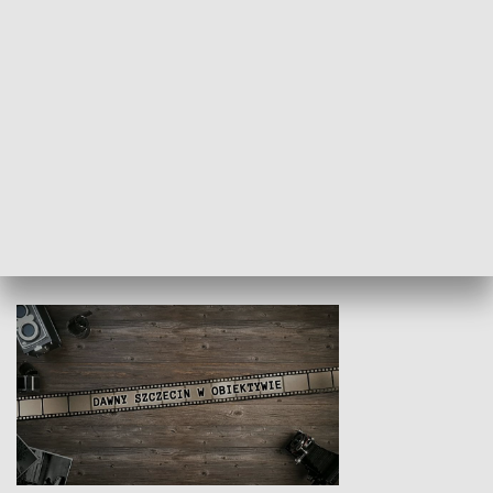
Z indeksem w ręku
Droga po suk
HISTORIA