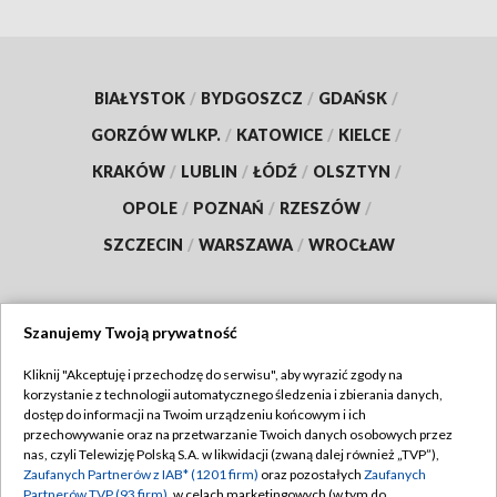
BIAŁYSTOK
/
BYDGOSZCZ
/
GDAŃSK
/
GORZÓW WLKP.
/
KATOWICE
/
KIELCE
/
KRAKÓW
/
LUBLIN
/
ŁÓDŹ
/
OLSZTYN
/
OPOLE
/
POZNAŃ
/
RZESZÓW
/
SZCZECIN
/
WARSZAWA
/
WROCŁAW
Szanujemy Twoją prywatność
Dołącz do nas:
Kliknij "Akceptuję i przechodzę do serwisu", aby wyrazić zgody na
korzystanie z technologii automatycznego śledzenia i zbierania danych,
TVP
dostęp do informacji na Twoim urządzeniu końcowym i ich
Abonament TVP
przechowywanie oraz na przetwarzanie Twoich danych osobowych przez
Regulamin TVP
nas, czyli Telewizję Polską S.A. w likwidacji (zwaną dalej również „TVP”),
Emisja w TVP
Polityka prywatności
Zaufanych Partnerów z IAB* (1201 firm)
oraz pozostałych
Zaufanych
Partnerów TVP (93 firm)
, w celach marketingowych (w tym do