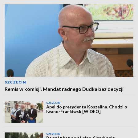
SZCZECIN
Remis w komisji. Mandat radnego Dudka bez decyzji
SZCZECIN
Apel do prezydenta Koszalina. Chodzi o
Iwano-Frankiwsk [WIDEO]
SZCZECIN
Powrót Łaz do Mielna. Sianów nie