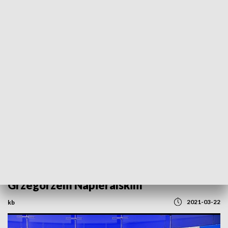
POWRÓT DO
SZCZECIN
TVP REGIONY
Wierzę w niewinność marszałka
Grodzkiego. Spięcie z posłem KO
Grzegorzem Napieralskim
2021-03-22
kb