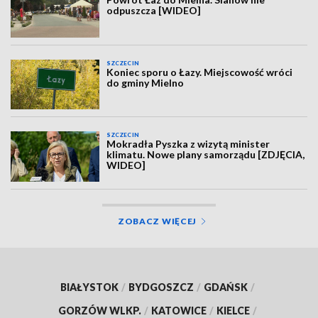
odpuszcza [WIDEO]
SZCZECIN
Koniec sporu o Łazy. Miejscowość wróci
do gminy Mielno
SZCZECIN
Mokradła Pyszka z wizytą minister
klimatu. Nowe plany samorządu [ZDJĘCIA,
WIDEO]
ZOBACZ WIĘCEJ
BIAŁYSTOK
/
BYDGOSZCZ
/
GDAŃSK
/
GORZÓW WLKP.
/
KATOWICE
/
KIELCE
/