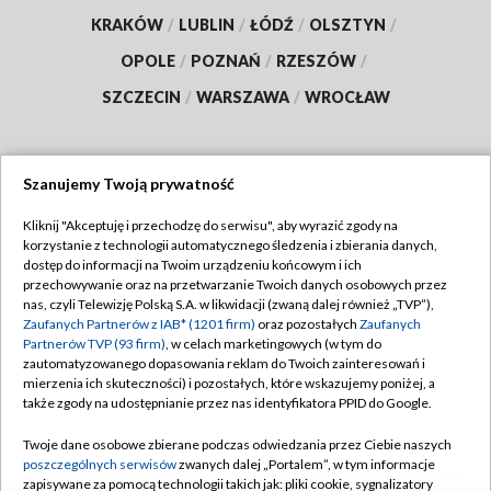
KRAKÓW
/
LUBLIN
/
ŁÓDŹ
/
OLSZTYN
/
OPOLE
/
POZNAŃ
/
RZESZÓW
/
SZCZECIN
/
WARSZAWA
/
WROCŁAW
Szanujemy Twoją prywatność
Dołącz do nas:
Kliknij "Akceptuję i przechodzę do serwisu", aby wyrazić zgody na
korzystanie z technologii automatycznego śledzenia i zbierania danych,
TVP
dostęp do informacji na Twoim urządzeniu końcowym i ich
Abonament TVP
przechowywanie oraz na przetwarzanie Twoich danych osobowych przez
Regulamin TVP
nas, czyli Telewizję Polską S.A. w likwidacji (zwaną dalej również „TVP”),
Emisja w TVP
Polityka prywatności
Zaufanych Partnerów z IAB* (1201 firm)
oraz pozostałych
Zaufanych
Partnerów TVP (93 firm)
, w celach marketingowych (w tym do
Centrum informacji TVP
Moje zgody
zautomatyzowanego dopasowania reklam do Twoich zainteresowań i
mierzenia ich skuteczności) i pozostałych, które wskazujemy poniżej, a
Naziemna Telewizja Cyfrowa
Pomoc
także zgody na udostępnianie przez nas identyfikatora PPID do Google.
Sklep TVP
Biuro reklamy
Twoje dane osobowe zbierane podczas odwiedzania przez Ciebie naszych
Rada Programowa
Kontakt
poszczególnych serwisów
zwanych dalej „Portalem”, w tym informacje
zapisywane za pomocą technologii takich jak: pliki cookie, sygnalizatory