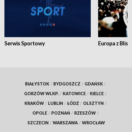
Serwis Sportowy
Europa z Blisk
BIAŁYSTOK
/
BYDGOSZCZ
/
GDAŃSK
/
GORZÓW WLKP.
/
KATOWICE
/
KIELCE
/
KRAKÓW
/
LUBLIN
/
ŁÓDŹ
/
OLSZTYN
/
OPOLE
/
POZNAŃ
/
RZESZÓW
/
SZCZECIN
/
WARSZAWA
/
WROCŁAW