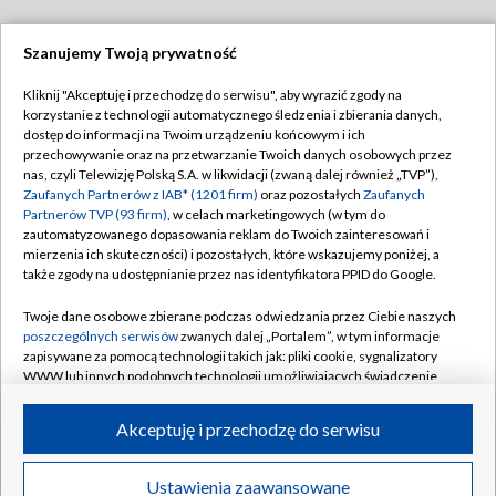
Szanujemy Twoją prywatność
Dołącz do nas:
Kliknij "Akceptuję i przechodzę do serwisu", aby wyrazić zgody na
korzystanie z technologii automatycznego śledzenia i zbierania danych,
TVP
dostęp do informacji na Twoim urządzeniu końcowym i ich
Abonament TVP
przechowywanie oraz na przetwarzanie Twoich danych osobowych przez
Regulamin TVP
nas, czyli Telewizję Polską S.A. w likwidacji (zwaną dalej również „TVP”),
Emisja w TVP
Polityka prywatności
Zaufanych Partnerów z IAB* (1201 firm)
oraz pozostałych
Zaufanych
Partnerów TVP (93 firm)
, w celach marketingowych (w tym do
Centrum informacji TVP
Moje zgody
zautomatyzowanego dopasowania reklam do Twoich zainteresowań i
mierzenia ich skuteczności) i pozostałych, które wskazujemy poniżej, a
Naziemna Telewizja Cyfrowa
Pomoc
także zgody na udostępnianie przez nas identyfikatora PPID do Google.
Sklep TVP
Biuro reklamy
Twoje dane osobowe zbierane podczas odwiedzania przez Ciebie naszych
Rada Programowa
Kontakt
poszczególnych serwisów
zwanych dalej „Portalem”, w tym informacje
zapisywane za pomocą technologii takich jak: pliki cookie, sygnalizatory
System NOS
WWW lub innych podobnych technologii umożliwiających świadczenie
dopasowanych i bezpiecznych usług, personalizację treści oraz reklam,
Informacje o nadawcy
Kanały
udostępnianie funkcji mediów społecznościowych oraz analizowanie
Akceptuję i przechodzę do serwisu
ruchu w Internecie.
Program dla prasy
©2026 Telewizja Polska S.A. w likwidacji
Biuro Reklamy
Twoje dane osobowe zbierane podczas odwiedzania przez Ciebie
Ustawienia zaawansowane