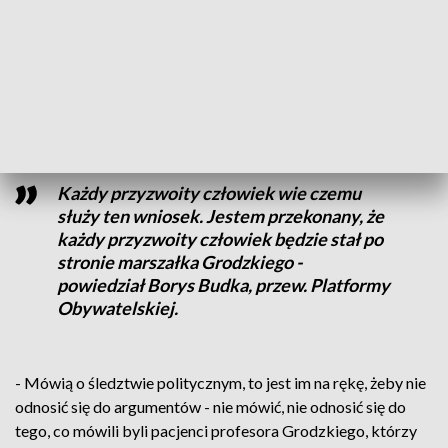
lokalnych działaczy PO Sławomir Neumann. Tak mocno, że
jeden z nich uwiecznił to na taśmie - jak będziesz w
Platformie będę cię kur** bronił, jak niepodległości.
Grodzkiego broni między innymi szef PO Borys Budka –
atakując prokuraturę.
Każdy przyzwoity człowiek wie czemu
służy ten wniosek. Jestem przekonany, że
każdy przyzwoity człowiek będzie stał po
stronie marszałka Grodzkiego -
powiedział Borys Budka, przew. Platformy
Obywatelskiej.
- Mówią o śledztwie politycznym, to jest im na rękę, żeby nie
odnosić się do argumentów - nie mówić, nie odnosić się do
tego, co mówili byli pacjenci profesora Grodzkiego, którzy