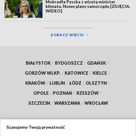
Mokradła Pyszka z wizytą minister
klimatu. Nowe plany samorządu [ZDJĘCIA,
WIDEO]
ZOBACZ WIĘCEJ
BIAŁYSTOK
/
BYDGOSZCZ
/
GDAŃSK
/
GORZÓW WLKP.
/
KATOWICE
/
KIELCE
/
KRAKÓW
/
LUBLIN
/
ŁÓDŹ
/
OLSZTYN
/
OPOLE
/
POZNAŃ
/
RZESZÓW
/
SZCZECIN
/
WARSZAWA
/
WROCŁAW
Szanujemy Twoją prywatność
Dołącz do nas: