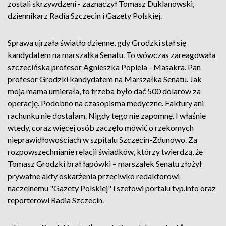
zostali skrzywdzeni - zaznaczył Tomasz Duklanowski,
dziennikarz Radia Szczecin i Gazety Polskiej.
Sprawa ujrzała światło dzienne, gdy Grodzki stał się
kandydatem na marszałka Senatu. To wówczas zareagowała
szczecińska profesor Agnieszka Popiela - Masakra. Pan
profesor Grodzki kandydatem na Marszałka Senatu. Jak
moja mama umierała, to trzeba było dać 500 dolarów za
operację. Podobno na czasopisma medyczne. Faktury ani
rachunku nie dostałam. Nigdy tego nie zapomnę. I właśnie
wtedy, coraz więcej osób zaczęło mówić o rzekomych
nieprawidłowościach w szpitalu Szczecin-Zdunowo. Za
rozpowszechnianie relacji świadków, którzy twierdzą, że
Tomasz Grodzki brał łapówki – marszałek Senatu złożył
prywatne akty oskarżenia przeciwko redaktorowi
naczelnemu "Gazety Polskiej" i szefowi portalu tvp.info oraz
reporterowi Radia Szczecin.