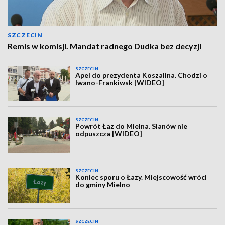
SZCZECIN
Remis w komisji. Mandat radnego Dudka bez decyzji
SZCZECIN
Apel do prezydenta Koszalina. Chodzi o
Iwano-Frankiwsk [WIDEO]
SZCZECIN
Powrót Łaz do Mielna. Sianów nie
odpuszcza [WIDEO]
SZCZECIN
Koniec sporu o Łazy. Miejscowość wróci
do gminy Mielno
SZCZECIN