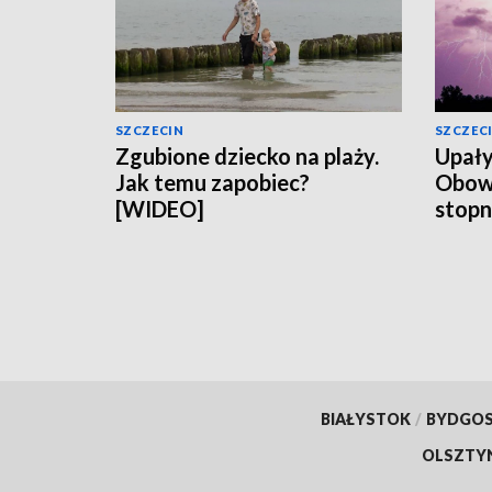
SZCZECIN
SZCZEC
Zgubione dziecko na plaży.
Upały
Jak temu zapobiec?
Obowią
[WIDEO]
stopn
BIAŁYSTOK
/
BYDGO
OLSZTY