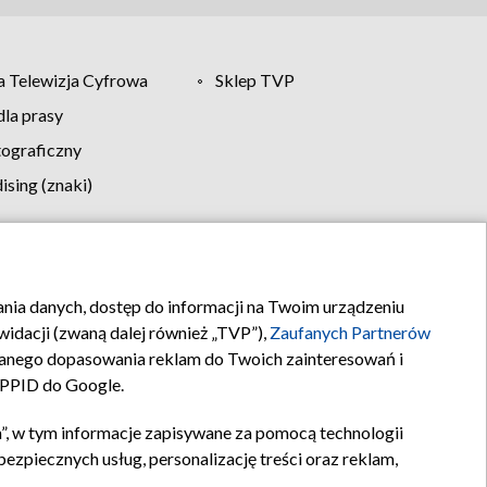
 Telewizja Cyfrowa
Sklep TVP
la prasy
tograficzny
sing (znaki)
klamy
Kontakt
rania danych, dostęp do informacji na Twoim urządzeniu
idacji (zwaną dalej również „TVP”),
Zaufanych Partnerów
anego dopasowania reklam do Twoich zainteresowań i
a PPID do Google.
”, w tym informacje zapisywane za pomocą technologii
zpiecznych usług, personalizację treści oraz reklam,