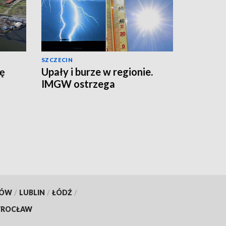
SZCZECIN
zę
Upały i burze w regionie.
IMGW ostrzega
KÓW
/
LUBLIN
/
ŁÓDŹ
/
ROCŁAW