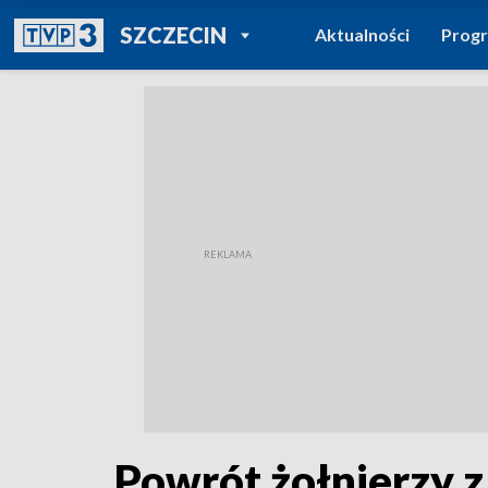
POWRÓT DO
SZCZECIN
Aktualności
Prog
TVP REGIONY
Powrót żołnierzy z 