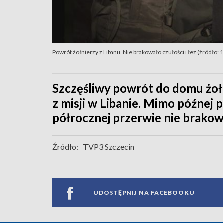
Powrót żołnierzy z Libanu. Nie brakowało czułości i łez (źródło
Szczęśliwy powrót do domu żoł
z misji w Libanie. Mimo późnej p
półrocznej przerwie nie brakował
Źródło:
TVP3 Szczecin
UDOSTĘPNIJ NA FACEBOOKU