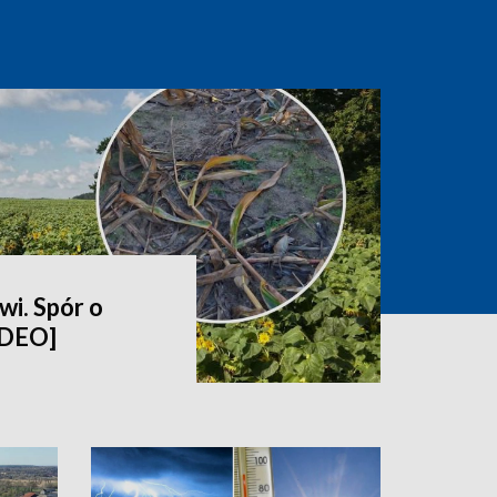
wi. Spór o
IDEO]