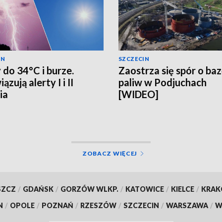
IN
SZCZECIN
 do 34°C i burze.
Zaostrza się spór o ba
zują alerty I i II
paliw w Podjuchach
ia
[WIDEO]
ZOBACZ WIĘCEJ
SZCZ
/
GDAŃSK
/
GORZÓW WLKP.
/
KATOWICE
/
KIELCE
/
KRA
N
/
OPOLE
/
POZNAŃ
/
RZESZÓW
/
SZCZECIN
/
WARSZAWA
/
W