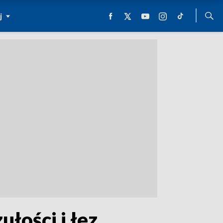
j
łości i łez