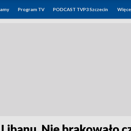
ramy
Program TV
PODCAST TVP3 Szczecin
Więce
Libanu. Nie brakowało czu