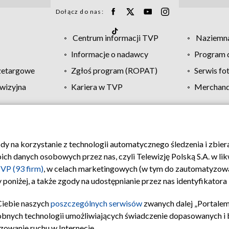
Dołącz do nas:
Centrum informacji TVP
Naziemna
Informacje o nadawcy
Program d
zetargowe
Zgłoś program (ROPAT)
Serwis fo
wizyjna
Kariera w TVP
Merchandi
Polityka prywatności
Moje zgody
Pomoc
Biuro re
ody na korzystanie z technologii automatycznego śledzenia i zbie
 danych osobowych przez nas, czyli Telewizję Polską S.A. w likw
VP (93 firm)
, w celach marketingowych (w tym do zautomatyzow
 poniżej, a także zgody na udostępnianie przez nas identyfikator
Ciebie naszych
poszczególnych serwisów
zwanych dalej „Portalem
obnych technologii umożliwiających świadczenie dopasowanych i be
zowanie ruchu w Internecie.