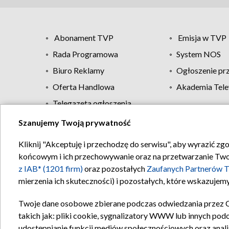
Abonament TVP
Emisja w TVP
Rada Programowa
System NOS
Biuro Reklamy
Ogłoszenie pr
Oferta Handlowa
Akademia Tele
Telegazeta ogłoszenia
Szanujemy Twoją prywatność
Regulamin TVP
Kliknij "Akceptuję i przechodzę do serwisu", aby wyrazić zg
końcowym i ich przechowywanie oraz na przetwarzanie Twoich
z IAB* (1201 firm)
oraz pozostałych
Zaufanych Partnerów T
mierzenia ich skuteczności) i pozostałych, które wskazujemy
Twoje dane osobowe zbierane podczas odwiedzania przez 
takich jak: pliki cookie, sygnalizatory WWW lub innych pod
udostępnianie funkcji mediów społecznościowych oraz anali