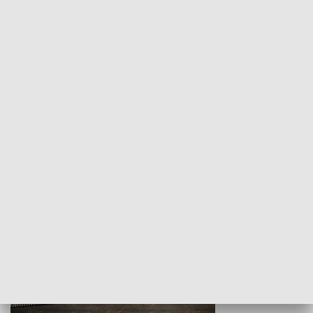
Z indeksem w ręku
Droga po suk
HISTORIA