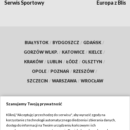
Serwis Sportowy
Europa z Blisk
BIAŁYSTOK
/
BYDGOSZCZ
/
GDAŃSK
/
GORZÓW WLKP.
/
KATOWICE
/
KIELCE
/
KRAKÓW
/
LUBLIN
/
ŁÓDŹ
/
OLSZTYN
/
OPOLE
/
POZNAŃ
/
RZESZÓW
/
SZCZECIN
/
WARSZAWA
/
WROCŁAW
Szanujemy Twoją prywatność
Dołącz do nas:
Kliknij "Akceptuję i przechodzę do serwisu", aby wyrazić zgody na
korzystanie z technologii automatycznego śledzenia i zbierania danych,
TVP
dostęp do informacji na Twoim urządzeniu końcowym i ich