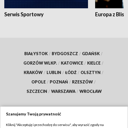
Serwis Sportowy
Europa z Blisk
BIAŁYSTOK
/
BYDGOSZCZ
/
GDAŃSK
/
GORZÓW WLKP.
/
KATOWICE
/
KIELCE
/
KRAKÓW
/
LUBLIN
/
ŁÓDŹ
/
OLSZTYN
/
OPOLE
/
POZNAŃ
/
RZESZÓW
/
SZCZECIN
/
WARSZAWA
/
WROCŁAW
Szanujemy Twoją prywatność
Dołącz do nas:
Kliknij "Akceptuję i przechodzę do serwisu", aby wyrazić zgody na