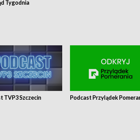
ąd Tygodnia
t TVP3 Szczecin
Podcast Przylądek Pomera