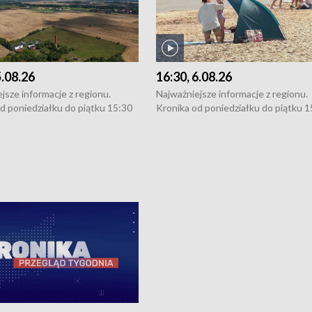
5.08.26
16:30, 6.08.26
jsze informacje z regionu.
Najważniejsze informacje z regionu.
d poniedziałku do piątku 15:30
Kronika od poniedziałku do piątku 1
16:30 (+ rozmowa), 18:30, 21:30.
(flesz), 16:30 (+ rozmowa), 18:30, 21
y i święta 15:30 i 16:30
W weekendy i święta 15:30 i 16:30
8:30 i 21:30. Dziennikarze czekają
(flesz), 18:30 i 21:30. Dziennikarze c
a zgłoszenia: Szczecin - tel. 91-
na Państwa zgłoszenia: Szczecin - te
0, Koszalin - tel. 94-34-50-054,
4 8-10-400, Koszalin - tel. 94-34-50
ronika@tvp.pl.
e-mail: kronika@tvp.pl.