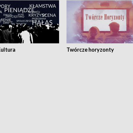
Kultura
Twórcze horyzonty