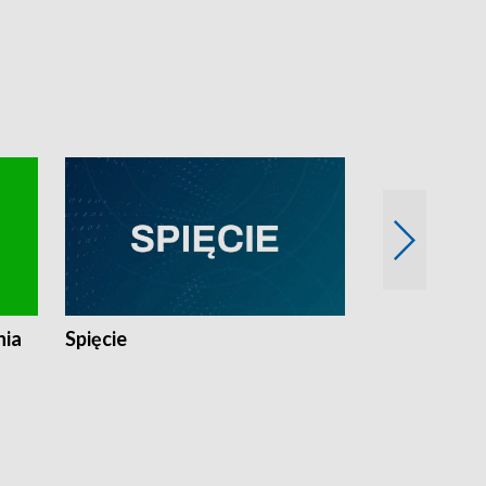
nia
Spięcie
Niedziałkow