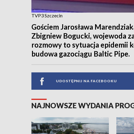
TVP3 Szczecin
Gościem Jarosława Marendziaka
Zbigniew Bogucki, wojewoda z
rozmowy to sytuacja epidemii k
budowa gazociągu Baltic Pipe.
UDOSTĘPNIJ NA FACEBOOKU
NAJNOWSZE WYDANIA PR