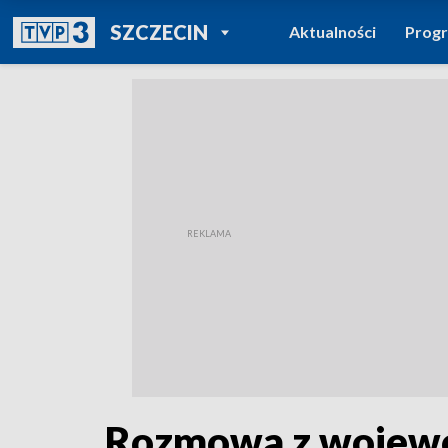
POWRÓT DO
SZCZECIN
Aktualności
Prog
TVP REGIONY
Rozmowa z wojew