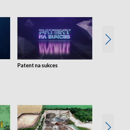
Patent na sukces
Rolnictwo w 