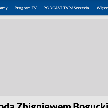
ramy
Program TV
PODCAST TVP3 Szczecin
Więce
odą Zbigniewem Boguck