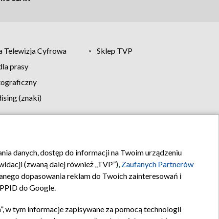
 Telewizja Cyfrowa
Sklep TVP
la prasy
tograficzny
sing (znaki)
klamy
Kontakt
rania danych, dostęp do informacji na Twoim urządzeniu
idacji (zwaną dalej również „TVP”),
Zaufanych Partnerów
anego dopasowania reklam do Twoich zainteresowań i
a PPID do Google.
”, w tym informacje zapisywane za pomocą technologii