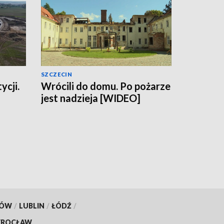
SZCZECIN
ycji.
Wrócili do domu. Po pożarze
jest nadzieja [WIDEO]
KÓW
/
LUBLIN
/
ŁÓDŹ
/
ROCŁAW