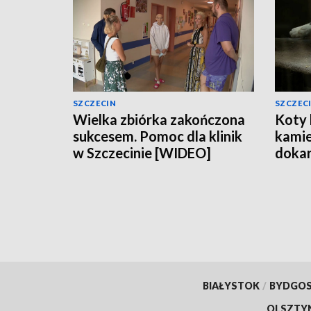
SZCZECIN
SZCZEC
Wielka zbiórka zakończona
Koty 
sukcesem. Pomoc dla klinik
kamie
w Szczecinie [WIDEO]
dokar
[WID
BIAŁYSTOK
/
BYDGO
OLSZTY