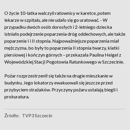
O życie 10-latka walczyli ratownicy w karetce, potem
lekarze w szpitalu, ale nie udało się go uratować. - W
przypadku dwóch osób dorosłych i 2-letniego dziecka
istniało podejrzenie poparzenia dróg oddechowych, ale także
poparzenie I i II stopnia. Najpoważniejsze poparzenia miał
mężczyzna, bo były to poparzenia II stopnia twarzy, klatki
piersiowej i kończyn górnych – przekazała Paulina Heigel z
Wojewódzkiej Stacji Pogotowia Ratunkowego w Szczecinie.
Pożar rozprzestrzenił się także na drugie mieszkanie w
budynku. Jego lokatorzy ewakuowali się jeszcze przed
przybyciem strażaków. Przyczyny pożaru ustalają biegli i
prokuratura.
Źródło:
TVP3 Szczecin