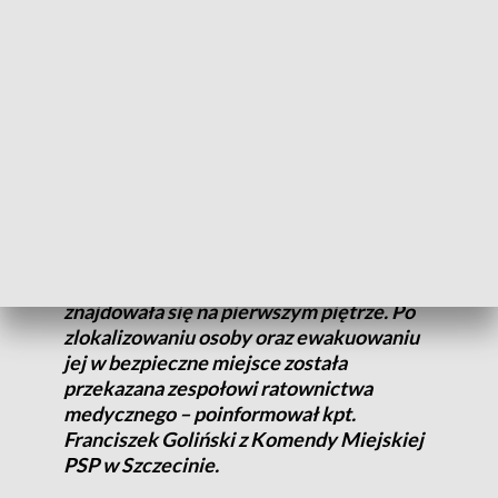
Bezrzecze. Śpiących mieszkańców obudziły krzyki. 8
zastępów straży pożarnej i 6 zespołów ratownictwa
medycznego pojawiło się błyskawicznie. Na miejscu zastali
rodzinę z 2-letnim dzieckiem - udało im się wydostać z
płonącego domu. Ale w części odciętej przez ogień, w środku
był jeszcze 10-letni chłopiec i jego wynieśli strażacy. Dziecko
było nieprzytomne.
- Dostaliśmy informację, że lokatorzy
opuścili dom poza jedną osobą, która
znajdowała się na pierwszym piętrze. Po
zlokalizowaniu osoby oraz ewakuowaniu
jej w bezpieczne miejsce została
przekazana zespołowi ratownictwa
medycznego – poinformował kpt.
Franciszek Goliński z Komendy Miejskiej
PSP w Szczecinie.