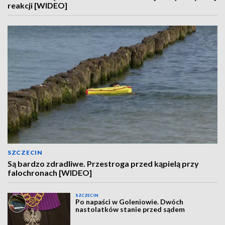
reakcji [WIDEO]
SZCZECIN
Są bardzo zdradliwe. Przestroga przed kąpielą przy
falochronach [WIDEO]
SZCZECIN
Po napaści w Goleniowie. Dwóch
nastolatków stanie przed sądem