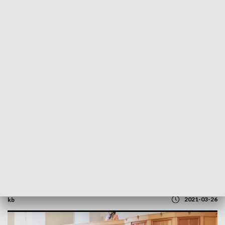
POWRÓT DO
SZCZECIN
TVP REGIONY
Święta w czasach pandemii.
Bezwzględne przestrzeganie obostrzeń
[WIDEO]
2021-03-26
kb