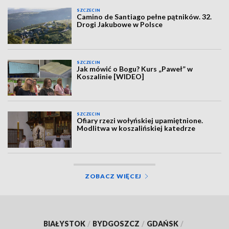
SZCZECIN
Camino de Santiago pełne pątników. 32.
Drogi Jakubowe w Polsce
SZCZECIN
Jak mówić o Bogu? Kurs „Paweł” w
Koszalinie [WIDEO]
SZCZECIN
Ofiary rzezi wołyńskiej upamiętnione.
Modlitwa w koszalińskiej katedrze
ZOBACZ WIĘCEJ
BIAŁYSTOK
/
BYDGOSZCZ
/
GDAŃSK
/