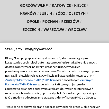
GORZÓW WLKP.
/
KATOWICE
/
KIELCE
/
KRAKÓW
/
LUBLIN
/
ŁÓDŹ
/
OLSZTYN
/
OPOLE
/
POZNAŃ
/
RZESZÓW
/
SZCZECIN
/
WARSZAWA
/
WROCŁAW
Szanujemy Twoją prywatność
Dołącz do nas:
Kliknij "Akceptuję i przechodzę do serwisu", aby wyrazić zgody na
korzystanie z technologii automatycznego śledzenia i zbierania danych,
TVP
dostęp do informacji na Twoim urządzeniu końcowym i ich
Abonament TVP
przechowywanie oraz na przetwarzanie Twoich danych osobowych przez
Regulamin TVP
nas, czyli Telewizję Polską S.A. w likwidacji (zwaną dalej również „TVP”),
Emisja w TVP
Polityka prywatności
Zaufanych Partnerów z IAB* (1201 firm)
oraz pozostałych
Zaufanych
Partnerów TVP (93 firm)
, w celach marketingowych (w tym do
Centrum informacji TVP
Moje zgody
zautomatyzowanego dopasowania reklam do Twoich zainteresowań i
mierzenia ich skuteczności) i pozostałych, które wskazujemy poniżej, a
Naziemna Telewizja Cyfrowa
Pomoc
także zgody na udostępnianie przez nas identyfikatora PPID do Google.
Sklep TVP
Biuro reklamy
Twoje dane osobowe zbierane podczas odwiedzania przez Ciebie naszych