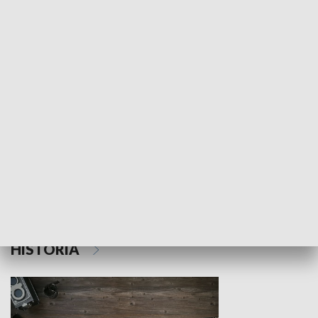
NAUKA I EDUKACJA
Z indeksem w ręku
Droga po suk
HISTORIA