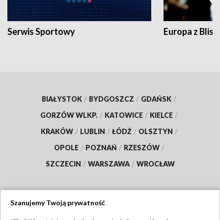
Serwis Sportowy
Europa z Blisk
BIAŁYSTOK
/
BYDGOSZCZ
/
GDAŃSK
/
GORZÓW WLKP.
/
KATOWICE
/
KIELCE
/
KRAKÓW
/
LUBLIN
/
ŁÓDŹ
/
OLSZTYN
/
OPOLE
/
POZNAŃ
/
RZESZÓW
/
SZCZECIN
/
WARSZAWA
/
WROCŁAW
Szanujemy Twoją prywatność
Dołącz do nas: