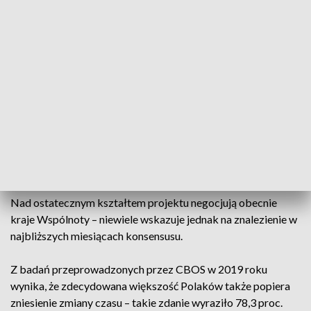
Aktualnie podział na czas zimowy i czas letni stosuje się w
około 70 krajach na całym świeci
W 2021 roku zmiana czasu po raz ostatni?
Parlament Europejski już kilka lat temu proponował, by
zarzucić zmianę czasu. Zgodnie z projektem już jesienią 2021
miałoby nie być obowiązku zmiany czasu na zimowy.
Państwa członkowskie miałyby jednak zachować prawo do
decydowania o tym, w której strefie czasowej chcą się
znaleźć.
Nad ostatecznym kształtem projektu negocjują obecnie
kraje Wspólnoty – niewiele wskazuje jednak na znalezienie w
najbliższych miesiącach konsensusu.
Z badań przeprowadzonych przez CBOS w 2019 roku
wynika, że zdecydowana większość Polaków także popiera
zniesienie zmiany czasu – takie zdanie wyraziło 78,3 proc.