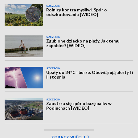
SZCZECIN
Rolnicy kontra myśliwi. Spór o
odszkodowania [WIDEO]
SZCZECIN
Zgubione dziecko na plaży. Jak temu
zapobiec? [WIDEO]
SZCZECIN
Upały do 34°C i burze. Obowiązują alerty I i
II stopnia
SZCZECIN
Zaostrza się spór o bazę paliw w
Podjuchach [WIDEO]
ZOBACZ WIĘCEJ