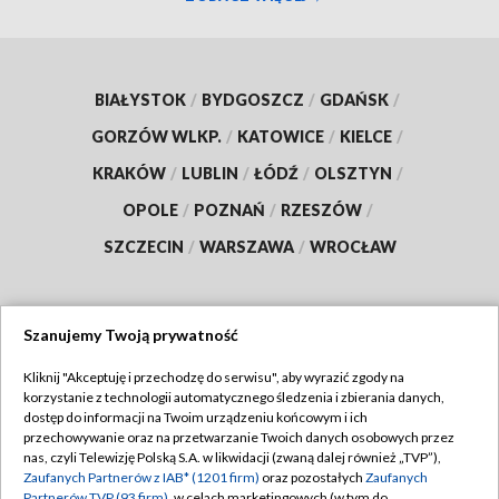
BIAŁYSTOK
/
BYDGOSZCZ
/
GDAŃSK
/
GORZÓW WLKP.
/
KATOWICE
/
KIELCE
/
KRAKÓW
/
LUBLIN
/
ŁÓDŹ
/
OLSZTYN
/
OPOLE
/
POZNAŃ
/
RZESZÓW
/
SZCZECIN
/
WARSZAWA
/
WROCŁAW
Szanujemy Twoją prywatność
Dołącz do nas:
Kliknij "Akceptuję i przechodzę do serwisu", aby wyrazić zgody na
korzystanie z technologii automatycznego śledzenia i zbierania danych,
TVP
dostęp do informacji na Twoim urządzeniu końcowym i ich
Abonament TVP
przechowywanie oraz na przetwarzanie Twoich danych osobowych przez
Regulamin TVP
nas, czyli Telewizję Polską S.A. w likwidacji (zwaną dalej również „TVP”),
Emisja w TVP
Polityka prywatności
Zaufanych Partnerów z IAB* (1201 firm)
oraz pozostałych
Zaufanych
Partnerów TVP (93 firm)
, w celach marketingowych (w tym do