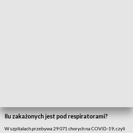
📊 Dzienny raport o
#koronawirus
.
pic.twitter.com/spHokltd2Z
— Ministerstwo Zdrowia (@MZ_GOV_PL)
March 28, 2021
Z powodu COVID-19 zmarło 36 osób, natomiast z powodu
współistnienia COVID-19 z innymi schorzeniami zmarło 95
osób, w tym 9 w Zachodniopomorskiem.
Od początku epidemii w Polsce koronawirusem zakaziło się
2 250 991 osób, zmarły w sumie 51 884 zainfekowanych
pacjentów.
📊 W ciągu doby wykonano ponad 86,5 tys. testów na
#koronawirus
.
pic.twitter.com/4BUfqpNSDN
— Ministerstwo Zdrowia (@MZ_GOV_PL)
March 28, 2021
Ilu zakażonych jest pod respiratorami?
W szpitalach przebywa 29 071 chorych na COVID-19, czyli