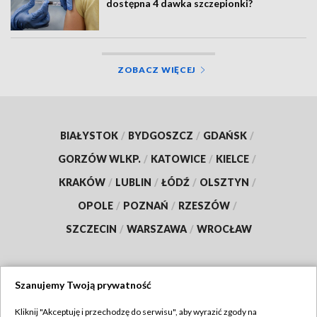
dostępna 4 dawka szczepionki?
ZOBACZ WIĘCEJ
BIAŁYSTOK
/
BYDGOSZCZ
/
GDAŃSK
/
GORZÓW WLKP.
/
KATOWICE
/
KIELCE
/
KRAKÓW
/
LUBLIN
/
ŁÓDŹ
/
OLSZTYN
/
OPOLE
/
POZNAŃ
/
RZESZÓW
/
SZCZECIN
/
WARSZAWA
/
WROCŁAW
Szanujemy Twoją prywatność
Dołącz do nas:
Kliknij "Akceptuję i przechodzę do serwisu", aby wyrazić zgody na