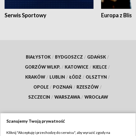
Serwis Sportowy
Europa z Blisk
BIAŁYSTOK
/
BYDGOSZCZ
/
GDAŃSK
/
GORZÓW WLKP.
/
KATOWICE
/
KIELCE
/
KRAKÓW
/
LUBLIN
/
ŁÓDŹ
/
OLSZTYN
/
OPOLE
/
POZNAŃ
/
RZESZÓW
/
SZCZECIN
/
WARSZAWA
/
WROCŁAW
Szanujemy Twoją prywatność
Dołącz do nas:
Kliknij "Akceptuję i przechodzę do serwisu", aby wyrazić zgody na