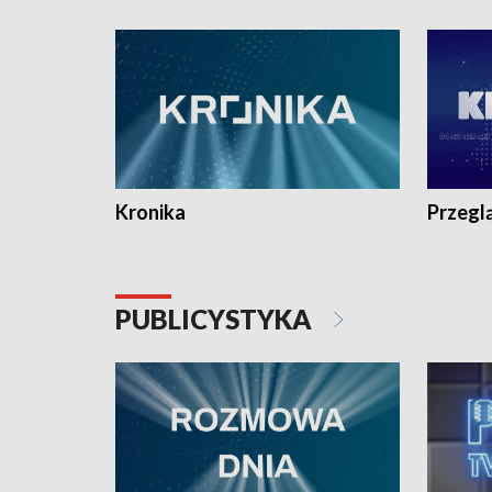
e-mail: kronika@tvp.pl.
e-mail: k
Kronika
Przegl
PUBLICYSTYKA