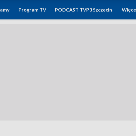
ramy
Program TV
PODCAST TVP3 Szczecin
Więce