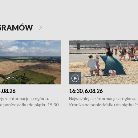
OGRAMÓW
5.08.26
16:30, 6.08.26
jsze informacje z regionu.
Najważniejsze informacje z regionu.
d poniedziałku do piątku 15:30
Kronika od poniedziałku do piątku 1
16:30 (+ rozmowa), 18:30, 21:30.
(flesz), 16:30 (+ rozmowa), 18:30, 21
y i święta 15:30 i 16:30
W weekendy i święta 15:30 i 16:30
8:30 i 21:30. Dziennikarze czekają
(flesz), 18:30 i 21:30. Dziennikarze c
a zgłoszenia: Szczecin - tel. 91-
na Państwa zgłoszenia: Szczecin - te
0, Koszalin - tel. 94-34-50-054,
4 8-10-400, Koszalin - tel. 94-34-50