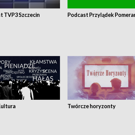
t TVP3 Szczecin
Podcast Przylądek Pomera
Kultura
Twórcze horyzonty