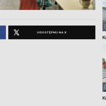
UDOSTĘPNIJ NA X
K
K