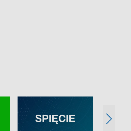
e-mail: kronika@tvp.pl.
e-mail: kronika@t