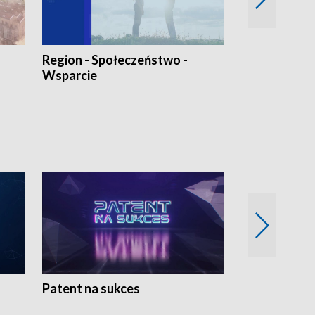
Region - Społeczeństwo -
Bez Barier
Wsparcie
Patent na sukces
Rolnictwo w 