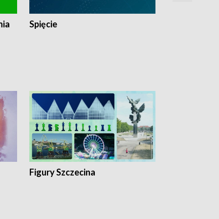
nia
Spięcie
Niedziałkow
Figury Szczecina