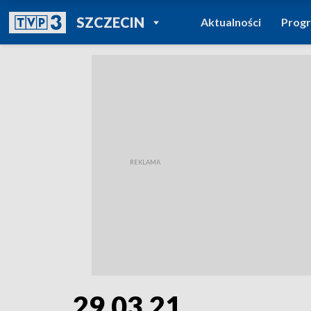
POWRÓT DO
SZCZECIN
Aktualności
Prog
TVP REGIONY
29.03.21