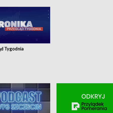
ronika@tvp.pl.
e-mail: kronika@tvp.pl.
ąd Tygodnia