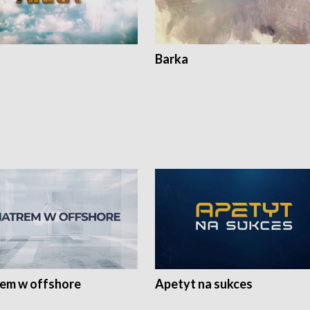
Barka
rem w offshore
Apetyt na sukces