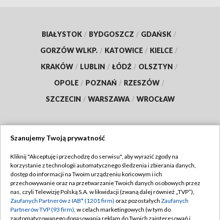
BIAŁYSTOK
/
BYDGOSZCZ
/
GDAŃSK
/
GORZÓW WLKP.
/
KATOWICE
/
KIELCE
/
KRAKÓW
/
LUBLIN
/
ŁÓDŹ
/
OLSZTYN
/
OPOLE
/
POZNAŃ
/
RZESZÓW
/
SZCZECIN
/
WARSZAWA
/
WROCŁAW
Szanujemy Twoją prywatność
Dołącz do nas:
Kliknij "Akceptuję i przechodzę do serwisu", aby wyrazić zgody na
korzystanie z technologii automatycznego śledzenia i zbierania danych,
TVP
dostęp do informacji na Twoim urządzeniu końcowym i ich
Abonament TVP
przechowywanie oraz na przetwarzanie Twoich danych osobowych przez
Regulamin TVP
nas, czyli Telewizję Polską S.A. w likwidacji (zwaną dalej również „TVP”),
Emisja w TVP
Polityka prywatności
Zaufanych Partnerów z IAB* (1201 firm)
oraz pozostałych
Zaufanych
Partnerów TVP (93 firm)
, w celach marketingowych (w tym do
Centrum informacji TVP
Moje zgody
zautomatyzowanego dopasowania reklam do Twoich zainteresowań i