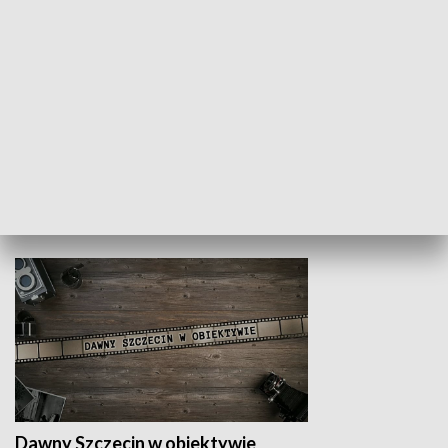
Z indeksem w ręku
Droga po suk
HISTORIA
Dawny Szczecin w obiektywie