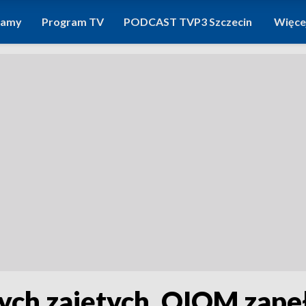
ramy
Program TV
PODCAST TVP3 Szczecin
Więce
ch zajętych, OIOM zapełn