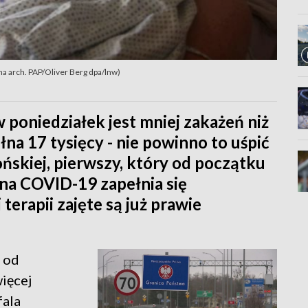
na arch. PAP/Oliver Berg dpa/lnw)
w poniedziałek jest mniej zakażeń niż
łna 17 tysięcy - nie powinno to uśpić
końskiej, pierwszy, który od początku
na COVID-19 zapełnia się
terapii zajęte są już prawie
 od
ięcej
fala