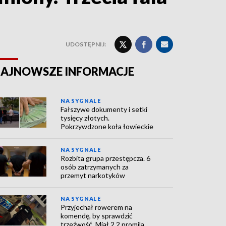
UDOSTĘPNIJ:
AJNOWSZE INFORMACJE
NA SYGNALE
Fałszywe dokumenty i setki
tysięcy złotych.
Pokrzywdzone koła łowieckie
NA SYGNALE
Rozbita grupa przestępcza. 6
osób zatrzymanych za
przemyt narkotyków
NA SYGNALE
Przyjechał rowerem na
komendę, by sprawdzić
trzeźwość. Miał 2,2 promila