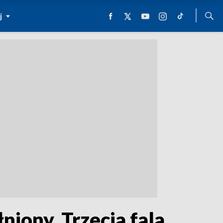
j
iony. Trzecia fala