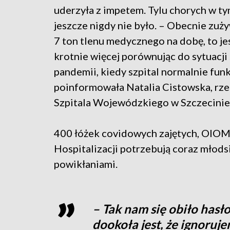
uderzyła z impetem. Tylu chorych w ty
jeszcze nigdy nie było. – Obecnie zu
7 ton tlenu medycznego na dobę, to je
krotnie więcej porównując do sytuacji
pandemii, kiedy szpital normalnie fun
poinformowała Natalia Cistowska, rze
Szpitala Wojewódzkiego w Szczecinie
400 łóżek covidowych zajętych, OIOM 
Hospitalizacji potrzebują coraz młodsi
powikłaniami.
– Tak nam się obiło hasł
dookoła jest, że ignoruj