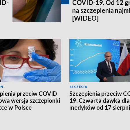
ID-
COVID-19. Od 12 gr
na szczepienia najm
[WIDEO]
IN
SZCZECIN
pienia przeciw COVID-
Szczepienia przeciw C
owa wersja szczepionki
19. Czwarta dawka dla
ce w Polsce
medyków od 17 sierpn
[WIDEO]