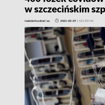
w szczecińskim sz
Izabela Kozdraś / as
2021-03-29
|
SZCZECIN