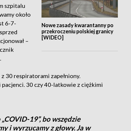
m szpitalu
żywamy około
st 6-7-
Nowe zasady kwarantanny po
przekroczeniu polskiej granicy
 sprzed
[WIDEO]
kcjonował –
cznik
.
z 30 respiratorami zapełniony.
 pacjenci. 30 czy 40-latkowie z ciężkimi
o „COVID-19”, bo wszędzie
emy i wyrzucamy z głowy. Ja w