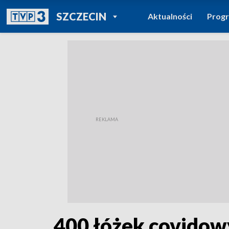
POWRÓT DO
SZCZECIN
Aktualności
Prog
TVP REGIONY
400 łóżek covidowy