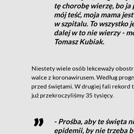
tę chorobę wierzę, bo ja
mój teść, moja mama jest w
w szpitalu. To wszystko j
dalej w to nie wierzy -
Tomasz Kubiak.
Niestety wiele osób lekceważy obostrz
walce z koronawirusem. Według progno
przed świętami. W drugiej fali rekord 
już przekroczyliśmy 35 tysięcy.
- Prośba, aby te święta
epidemii, by nie trzeba 