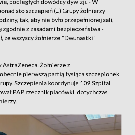
ie, podległych dowódcy dywizji. - W
nad sto szczepień (...) Grupy żołnierzy
iny, tak, aby nie było przepełnionej sali,
ię zgodnie z zasadami bezpieczeństwa -
, że wszyscy żołnierze "Dwunastki"
 AstraZeneca. Żołnierze z
becnie pierwszą partią tysiąca szczepionek
rupy. Szczepienia koordynuje 109 Szpital
ował PAP rzecznik placówki, dotychczas
nierzy.