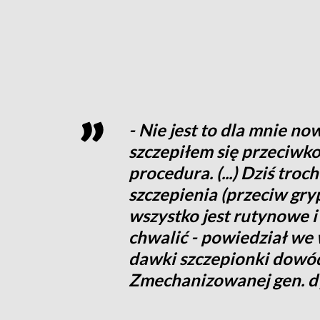
- Nie jest to dla mnie no
szczepiłem się przeciwko 
procedura. (...) Dziś tro
szczepienia (przeciw gryp
wszystko jest rutynowe i
chwalić - powiedział we 
dawki szczepionki dowódc
Zmechanizowanej gen. dy