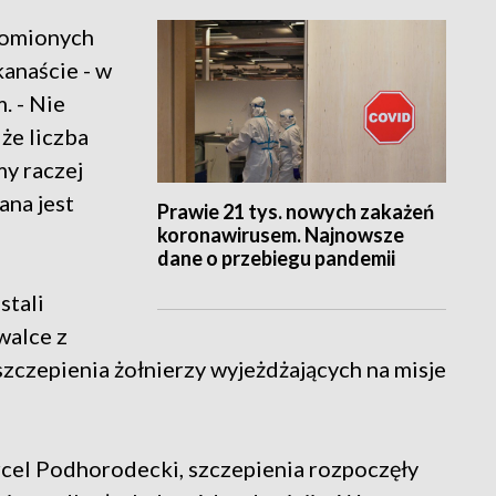
homionych
kanaście - w
. - Nie
że liczba
y raczej
ana jest
Prawie 21 tys. nowych zakażeń
koronawirusem. Najnowsze
dane o przebiegu pandemii
stali
walce z
zczepienia żołnierzy wyjeżdżających na misje
rcel Podhorodecki, szczepienia rozpoczęły