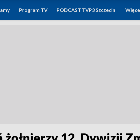
ramy
Program TV
PODCAST TVP3 Szczecin
Więce
ń żołnierzy 12. Dywizji 