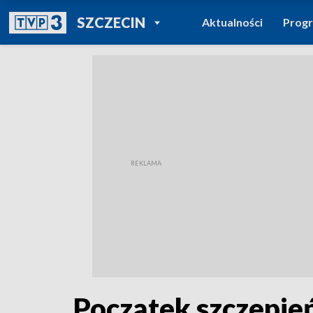
POWRÓT DO
SZCZECIN
Aktualności
Prog
TVP REGIONY
Początek szczepie