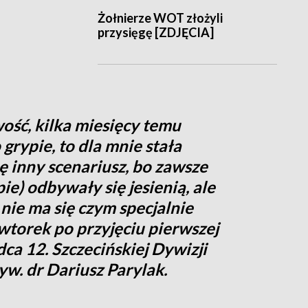
Żołnierze WOT złożyli
przysięgę [ZDJĘCIA]
wość, kilka miesięcy temu
grypie, to dla mnie stała
chę inny scenariusz, bo zawsze
ie) odbywały się jesienią, ale
 nie ma się czym specjalnie
wtorek po przyjęciu pierwszej
a 12. Szczecińskiej Dywizji
w. dr Dariusz Parylak.