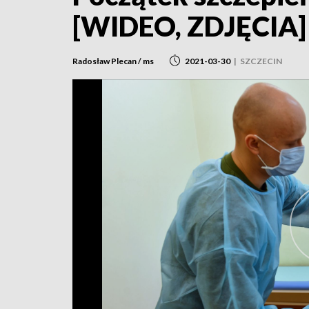
[WIDEO, ZDJĘCIA]
Radosław Plecan / ms
2021-03-30
|
SZCZECIN