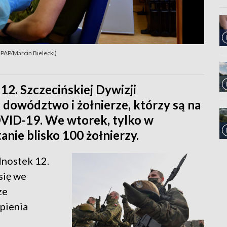
 PAP/Marcin Bielecki)
 12. Szczecińskiej Dywizji
dowództwo i żołnierze, którzy są na
COVID-19. We wtorek, tylko w
anie blisko 100 żołnierzy.
dnostek 12.
się we
ze
pienia