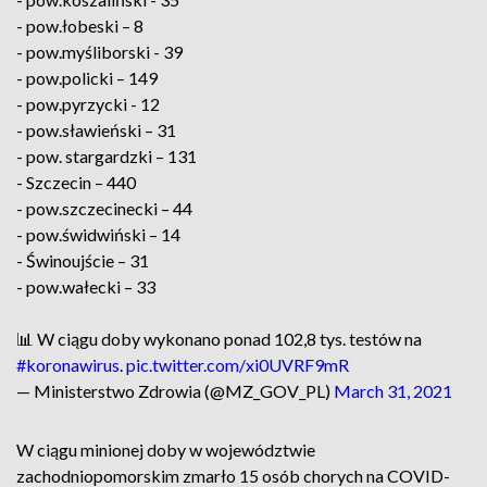
- pow.łobeski – 8
- pow.myśliborski - 39
- pow.policki – 149
- pow.pyrzycki - 12
- pow.sławieński – 31
- pow. stargardzki – 131
- Szczecin – 440
- pow.szczecinecki – 44
- pow.świdwiński – 14
- Świnoujście – 31
- pow.wałecki – 33
📊 W ciągu doby wykonano ponad 102,8 tys. testów na
#koronawirus
.
pic.twitter.com/xi0UVRF9mR
— Ministerstwo Zdrowia (@MZ_GOV_PL)
March 31, 2021
W ciągu minionej doby w województwie
zachodniopomorskim zmarło 15 osób chorych na COVID-