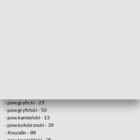
pic.twitter.com/Ix69StwlfH
— Ministerstwo Zdrowia (@MZ_GOV_PL)
March 31, 2021
Od początku epidemii koronawirusem zaraziło się 2 321 717
osób, a 53 045 zakażonych zmarło. Wyzdrowiało ponad
milion 861 tys. chorych na COVID-19.
W Zachodniopomorskiem zakażenie wirusem SARS-
CoV-2 potwierdzono u osób z:
- pow. białogardzki - 12
- pow. choszczeński - 44
- pow. drawski – 36
- pow.goleniowski - 52
- pow.gryficki - 29
- pow.gryfiński - 50
- pow.kamieński - 13
- pow.kołobrzeski - 39
- Koszalin – 88
- pow.koszaliński - 35