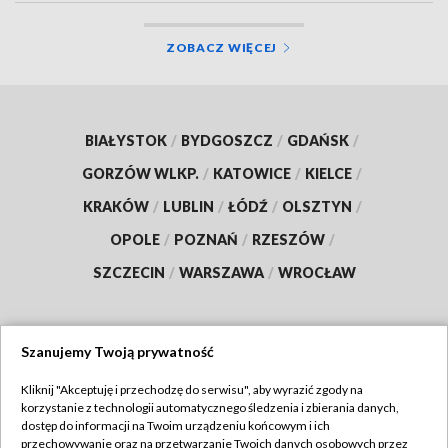
ZOBACZ WIĘCEJ
BIAŁYSTOK
/
BYDGOSZCZ
/
GDAŃSK
/
GORZÓW WLKP.
/
KATOWICE
/
KIELCE
/
KRAKÓW
/
LUBLIN
/
ŁÓDŹ
/
OLSZTYN
/
OPOLE
/
POZNAŃ
/
RZESZÓW
/
SZCZECIN
/
WARSZAWA
/
WROCŁAW
Szanujemy Twoją prywatność
Dołącz do nas:
Kliknij "Akceptuję i przechodzę do serwisu", aby wyrazić zgody na
korzystanie z technologii automatycznego śledzenia i zbierania danych,
TVP
dostęp do informacji na Twoim urządzeniu końcowym i ich
Abonament TVP
przechowywanie oraz na przetwarzanie Twoich danych osobowych przez