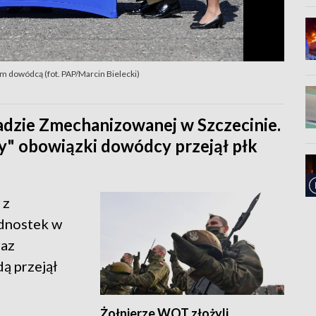
 dowódcą (fot. PAP/Marcin Bielecki)
dzie Zmechanizowanej w Szczecinie.
y" obowiązki dowódcy przejął płk
 z
ednostek w
raz
ą przejął
Żołnierze WOT złożyli