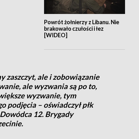
Powrót żołnierzy z Libanu. Nie
brakowało czułości i łez
[WIDEO]
y zaszczyt, ale i zobowiązanie
wanie, ale wyzwania są po to,
większe wyzwanie, tym
go podjęcia – oświadczył płk
 Dowódca 12. Brygady
ecinie.