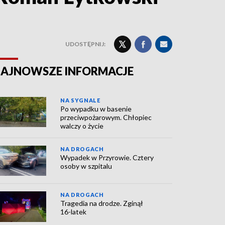
UDOSTĘPNIJ:
AJNOWSZE INFORMACJE
NA SYGNALE
Po wypadku w basenie
przeciwpożarowym. Chłopiec
walczy o życie
NA DROGACH
Wypadek w Przyrowie. Cztery
osoby w szpitalu
NA DROGACH
Tragedia na drodze. Zginął
16-latek