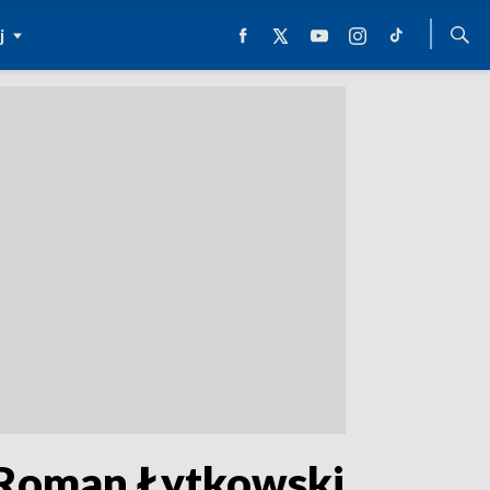
j
 Roman Łytkowski