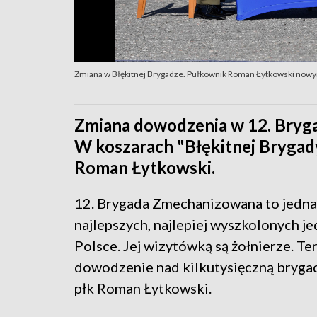
Zmiana w Błękitnej Brygadze. Pułkownik Roman Łytkowski nowym
Zmiana dowodzenia w 12. Bryga
W koszarach "Błękitnej Brygad
Roman Łytkowski.
12. Brygada Zmechanizowana to jedna
najlepszych, najlepiej wyszkolonych j
Polsce. Jej wizytówką są żołnierze. Te
dowodzenie nad kilkutysięczną brygad
płk Roman Łytkowski.