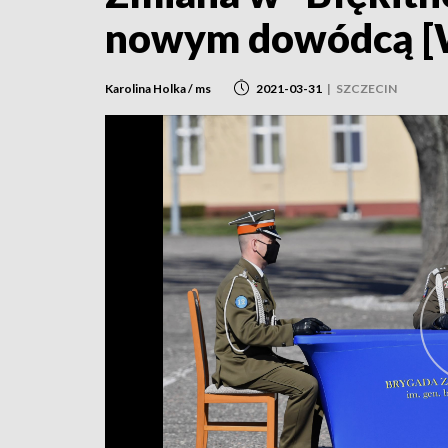
nowym dowódcą [
Karolina Holka / ms
2021-03-31
|
SZCZECIN