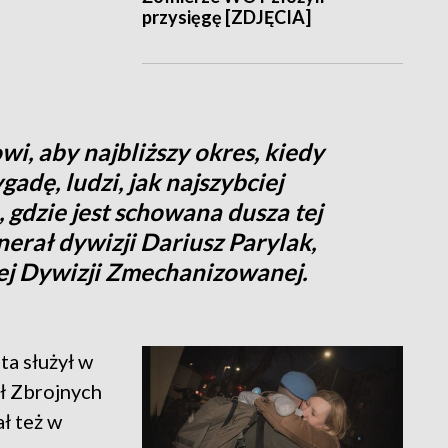
przysięgę [ZDJĘCIA]
i, aby najbliższy okres, kiedy
adę, ludzi, jak najszybciej
, gdzie jest schowana dusza tej
erał dywizji Dariusz Parylak,
ej Dywizji Zmechanizowanej.
ta służył w
ł Zbrojnych
ł też w