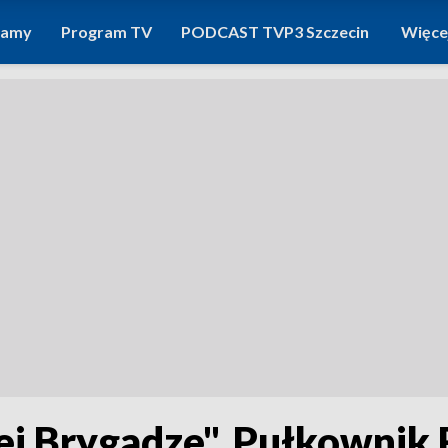
ramy
Program TV
PODCAST TVP3 Szczecin
Więce
ej Brygadze". Pułkownik