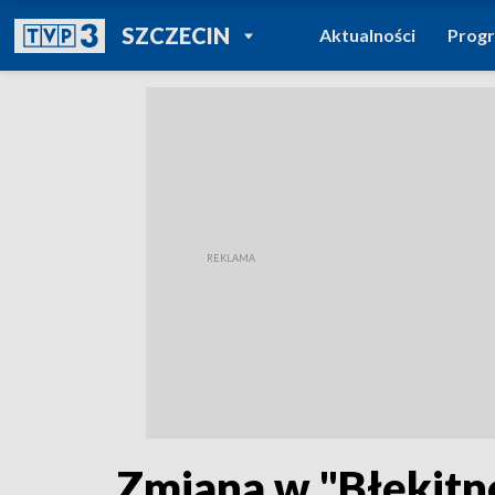
POWRÓT DO
SZCZECIN
Aktualności
Prog
TVP REGIONY
Zmiana w "Błękitn