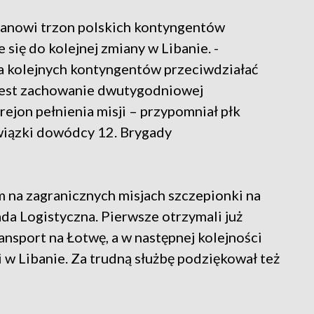
tanowi trzon polskich kontyngentów
się do kolejnej zmiany w Libanie. -
a kolejnych kontyngentów przeciwdziałać
jest zachowanie dwutygodniowej
ejon pełnienia misji – przypomniał płk
iązki dowódcy 12. Brygady
m na zagranicznych misjach szczepionki na
a Logistyczna. Pierwsze otrzymali już
ansport na Łotwę, a w następnej kolejności
i w Libanie. Za trudną służbę podziękował też