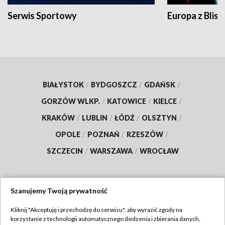
Serwis Sportowy
Europa z Blisk
BIAŁYSTOK
/
BYDGOSZCZ
/
GDAŃSK
/
GORZÓW WLKP.
/
KATOWICE
/
KIELCE
/
KRAKÓW
/
LUBLIN
/
ŁÓDŹ
/
OLSZTYN
/
OPOLE
/
POZNAŃ
/
RZESZÓW
/
SZCZECIN
/
WARSZAWA
/
WROCŁAW
Szanujemy Twoją prywatność
Dołącz do nas:
Kliknij "Akceptuję i przechodzę do serwisu", aby wyrazić zgody na
korzystanie z technologii automatycznego śledzenia i zbierania danych,
TVP