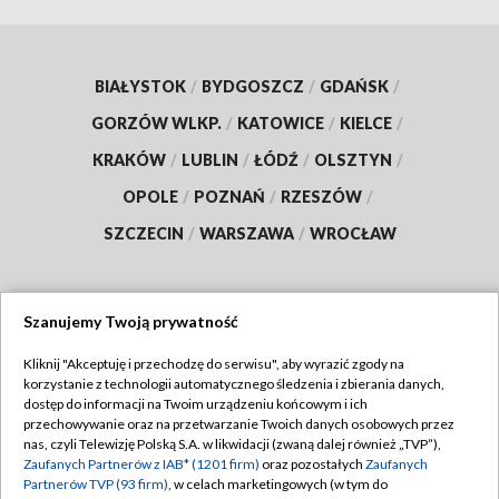
BIAŁYSTOK
/
BYDGOSZCZ
/
GDAŃSK
/
GORZÓW WLKP.
/
KATOWICE
/
KIELCE
/
KRAKÓW
/
LUBLIN
/
ŁÓDŹ
/
OLSZTYN
/
OPOLE
/
POZNAŃ
/
RZESZÓW
/
SZCZECIN
/
WARSZAWA
/
WROCŁAW
Szanujemy Twoją prywatność
Dołącz do nas:
Kliknij "Akceptuję i przechodzę do serwisu", aby wyrazić zgody na
korzystanie z technologii automatycznego śledzenia i zbierania danych,
TVP
dostęp do informacji na Twoim urządzeniu końcowym i ich
Abonament TVP
przechowywanie oraz na przetwarzanie Twoich danych osobowych przez
Regulamin TVP
nas, czyli Telewizję Polską S.A. w likwidacji (zwaną dalej również „TVP”),
Emisja w TVP
Polityka prywatności
Zaufanych Partnerów z IAB* (1201 firm)
oraz pozostałych
Zaufanych
Partnerów TVP (93 firm)
, w celach marketingowych (w tym do
Centrum informacji TVP