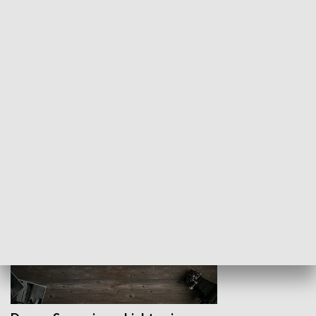
Z indeksem w ręku
Droga po suk
HISTORIA