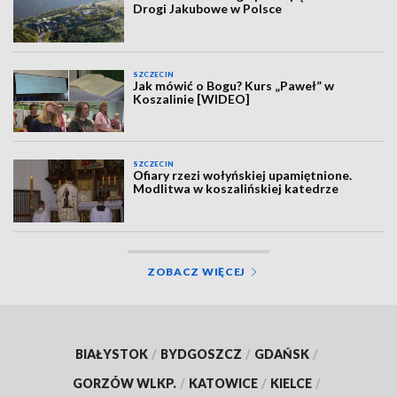
Drogi Jakubowe w Polsce
SZCZECIN
Jak mówić o Bogu? Kurs „Paweł” w
Koszalinie [WIDEO]
SZCZECIN
Ofiary rzezi wołyńskiej upamiętnione.
Modlitwa w koszalińskiej katedrze
ZOBACZ WIĘCEJ
BIAŁYSTOK
/
BYDGOSZCZ
/
GDAŃSK
/
GORZÓW WLKP.
/
KATOWICE
/
KIELCE
/