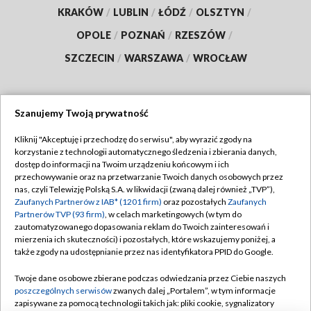
KRAKÓW
/
LUBLIN
/
ŁÓDŹ
/
OLSZTYN
/
OPOLE
/
POZNAŃ
/
RZESZÓW
/
SZCZECIN
/
WARSZAWA
/
WROCŁAW
Szanujemy Twoją prywatność
Dołącz do nas:
Kliknij "Akceptuję i przechodzę do serwisu", aby wyrazić zgody na
korzystanie z technologii automatycznego śledzenia i zbierania danych,
TVP
dostęp do informacji na Twoim urządzeniu końcowym i ich
Abonament TVP
przechowywanie oraz na przetwarzanie Twoich danych osobowych przez
Regulamin TVP
nas, czyli Telewizję Polską S.A. w likwidacji (zwaną dalej również „TVP”),
Emisja w TVP
Polityka prywatności
Zaufanych Partnerów z IAB* (1201 firm)
oraz pozostałych
Zaufanych
Partnerów TVP (93 firm)
, w celach marketingowych (w tym do
Centrum informacji TVP
Moje zgody
zautomatyzowanego dopasowania reklam do Twoich zainteresowań i
mierzenia ich skuteczności) i pozostałych, które wskazujemy poniżej, a
Naziemna Telewizja Cyfrowa
Pomoc
także zgody na udostępnianie przez nas identyfikatora PPID do Google.
Sklep TVP
Biuro reklamy
Twoje dane osobowe zbierane podczas odwiedzania przez Ciebie naszych
Rada Programowa
Kontakt
poszczególnych serwisów
zwanych dalej „Portalem”, w tym informacje
zapisywane za pomocą technologii takich jak: pliki cookie, sygnalizatory
System NOS