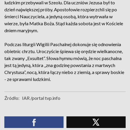
ludzkim przebywali w Szeolu. Dla uczniów Jezusa był to
dzień największej próby. Apostołowie rozpierzchli się po
śmierci Nauczyciela, a jedyną osobą, która wytrwała w
wierze, była Matka Boża. Stąd każda sobota jest w Kościele
dniem maryjnym.
Podczas liturgii Wigilii Paschalnej dokonuje się odnowienia
obietnic chrztu. Uroczyście śpiewa się orędzie wielkanocne,
tak zwany „Exsultet”. Słowa hymnu mówią, że noc paschalna
jest tą jedyną, która „zna godzinę powstania z martwych
Chrystusa”, nocą, która łączy niebo z ziemią, a sprawy boskie
- ze sprawami ludzkimi.
Źródło:
IAR /portal tvp.info