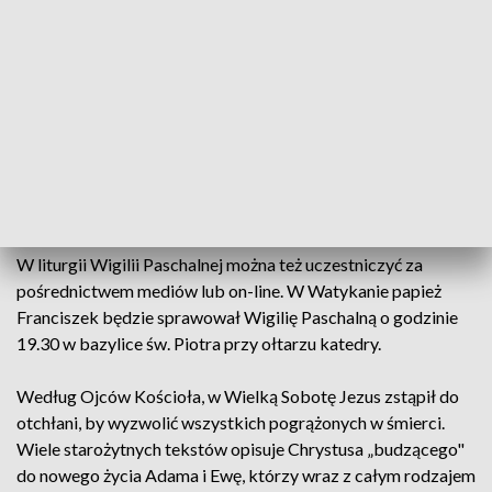
niektórzy nawiedzają Groby Pańskie. Tradycyjnie święci się
chleb, który ma przypominać o „chlebie żywym, który zstąpił
z nieba” i o nakarmieniu głodnego ludu, słuchającego na
pustkowiu słów Chrystusa. Mięso święci się na pamiątkę
baranka paschalnego, którego spożywał Jezus podczas
uczty paschalnej z uczniami w Wieczerniku. Święcone jajka
są z kolei symbolem nowego życia. W tym roku, w związku z
pandemią, pokarmy można święcić także w domach, przed
rozpoczęciem śniadania wielkanocnego.
W liturgii Wigilii Paschalnej można też uczestniczyć za
pośrednictwem mediów lub on-line. W Watykanie papież
Franciszek będzie sprawował Wigilię Paschalną o godzinie
19.30 w bazylice św. Piotra przy ołtarzu katedry.
Według Ojców Kościoła, w Wielką Sobotę Jezus zstąpił do
otchłani, by wyzwolić wszystkich pogrążonych w śmierci.
Wiele starożytnych tekstów opisuje Chrystusa „budzącego"
do nowego życia Adama i Ewę, którzy wraz z całym rodzajem