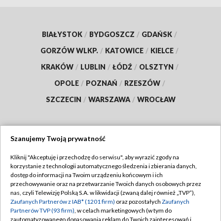
BIAŁYSTOK
/
BYDGOSZCZ
/
GDAŃSK
/
GORZÓW WLKP.
/
KATOWICE
/
KIELCE
/
KRAKÓW
/
LUBLIN
/
ŁÓDŹ
/
OLSZTYN
/
OPOLE
/
POZNAŃ
/
RZESZÓW
/
SZCZECIN
/
WARSZAWA
/
WROCŁAW
Szanujemy Twoją prywatność
Dołącz do nas:
Kliknij "Akceptuję i przechodzę do serwisu", aby wyrazić zgody na
korzystanie z technologii automatycznego śledzenia i zbierania danych,
TVP
dostęp do informacji na Twoim urządzeniu końcowym i ich
Abonament TVP
przechowywanie oraz na przetwarzanie Twoich danych osobowych przez
Regulamin TVP
nas, czyli Telewizję Polską S.A. w likwidacji (zwaną dalej również „TVP”),
Emisja w TVP
Polityka prywatności
Zaufanych Partnerów z IAB* (1201 firm)
oraz pozostałych
Zaufanych
Partnerów TVP (93 firm)
, w celach marketingowych (w tym do
Centrum informacji TVP
Moje zgody
zautomatyzowanego dopasowania reklam do Twoich zainteresowań i