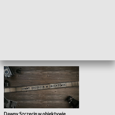
Z indeksem w ręku
Droga po suk
HISTORIA
Dawny Szczecin w obiektywie