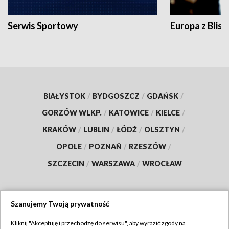
Serwis Sportowy
Europa z Blisk
BIAŁYSTOK
/
BYDGOSZCZ
/
GDAŃSK
/
GORZÓW WLKP.
/
KATOWICE
/
KIELCE
/
KRAKÓW
/
LUBLIN
/
ŁÓDŹ
/
OLSZTYN
/
OPOLE
/
POZNAŃ
/
RZESZÓW
/
SZCZECIN
/
WARSZAWA
/
WROCŁAW
Szanujemy Twoją prywatność
Dołącz do nas:
Kliknij "Akceptuję i przechodzę do serwisu", aby wyrazić zgody na