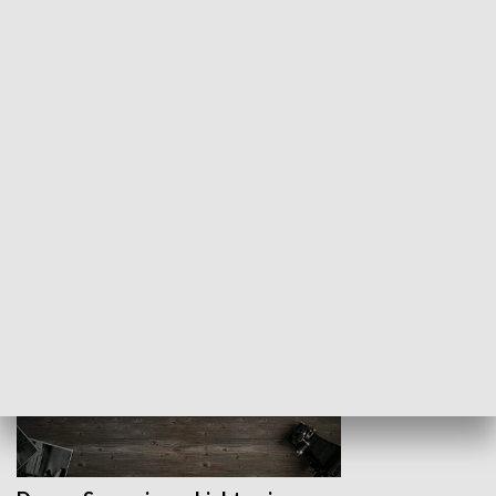
Z indeksem w ręku
Droga po suk
HISTORIA