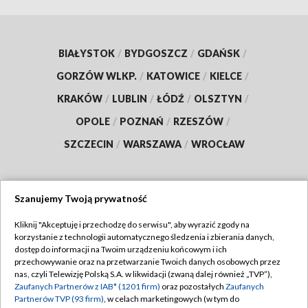
BIAŁYSTOK
/
BYDGOSZCZ
/
GDAŃSK
/
GORZÓW WLKP.
/
KATOWICE
/
KIELCE
/
KRAKÓW
/
LUBLIN
/
ŁÓDŹ
/
OLSZTYN
/
OPOLE
/
POZNAŃ
/
RZESZÓW
/
SZCZECIN
/
WARSZAWA
/
WROCŁAW
Szanujemy Twoją prywatność
Dołącz do nas:
Kliknij "Akceptuję i przechodzę do serwisu", aby wyrazić zgody na
korzystanie z technologii automatycznego śledzenia i zbierania danych,
TVP
dostęp do informacji na Twoim urządzeniu końcowym i ich
Abonament TVP
przechowywanie oraz na przetwarzanie Twoich danych osobowych przez
Regulamin TVP
nas, czyli Telewizję Polską S.A. w likwidacji (zwaną dalej również „TVP”),
Emisja w TVP
Polityka prywatności
Zaufanych Partnerów z IAB* (1201 firm)
oraz pozostałych
Zaufanych
Partnerów TVP (93 firm)
, w celach marketingowych (w tym do
Centrum informacji TVP