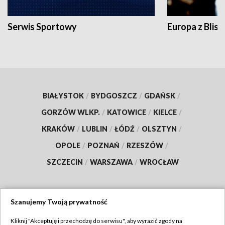
Serwis Sportowy
Europa z Blisk
BIAŁYSTOK
/
BYDGOSZCZ
/
GDAŃSK
/
GORZÓW WLKP.
/
KATOWICE
/
KIELCE
/
KRAKÓW
/
LUBLIN
/
ŁÓDŹ
/
OLSZTYN
/
OPOLE
/
POZNAŃ
/
RZESZÓW
/
SZCZECIN
/
WARSZAWA
/
WROCŁAW
Szanujemy Twoją prywatność
Dołącz do nas:
Kliknij "Akceptuję i przechodzę do serwisu", aby wyrazić zgody na