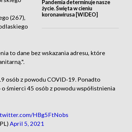
Pandemia determinuje nasze
życie. Święta w cieniu
koronawirusa [WIDEO]
ego (267),
podlaskiego
enia to dane bez wskazania adresu, które
nitarną.".
 19 osób z powodu COVID-19. Ponadto
o śmierci 45 osób z powodu współistnienia
.twitter.com/HBg5FtNobs
_PL)
April 5, 2021