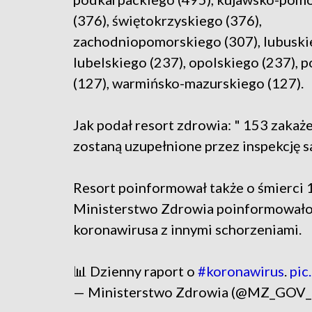
(376), świętokrzyskiego (376),
zachodniopomorskiego (307), lubuski
lubelskiego (237), opolskiego (237), 
(127), warmińsko-mazurskiego (127).
Jak podał resort zdrowia: " 153 zakaż
zostaną uzupełnione przez inspekcję sa
Resort poinformował także o śmierci
Ministerstwo Zdrowia poinformowało 
koronawirusa z innymi schorzeniami.
📊 Dzienny raport o
#koronawirus
.
pic
— Ministerstwo Zdrowia (@MZ_GOV