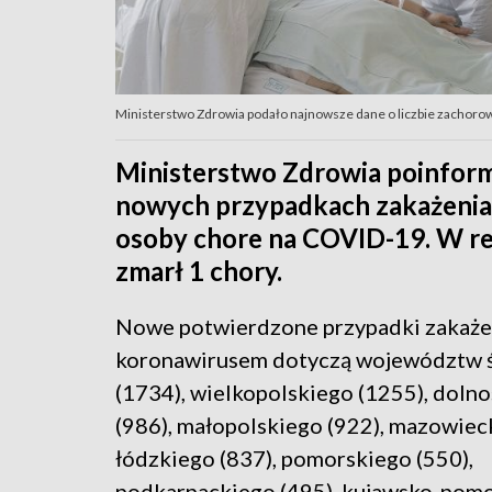
Ministerstwo Zdrowia podało najnowsze dane o liczbie zachorowań
Ministerstwo Zdrowia poinform
nowych przypadkach zakażenia
osoby chore na COVID-19. W re
zmarł 1 chory.
Nowe potwierdzone przypadki zakaże
koronawirusem dotyczą województw ś
(1734), wielkopolskiego (1255), doln
(986), małopolskiego (922), mazowiec
łódzkiego (837), pomorskiego (550),
podkarpackiego (495), kujawsko-pom