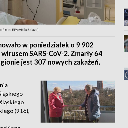
 (fot. EPA/Attila Balazs)
owało w poniedziałek o 9 902
 wirusem SARS-CoV-2. Zmarły 64
gionie jest 307 nowych zakażeń,
nia
ląskiego
ośląskiego
kiego (916),
orskiego