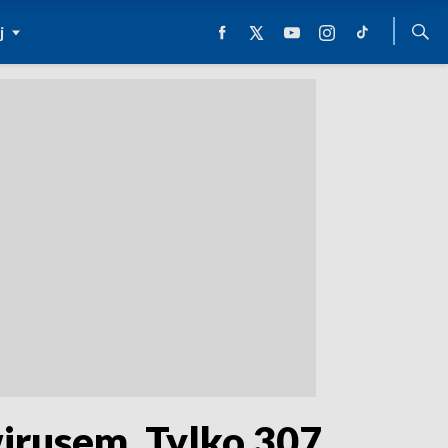
j
irusem. Tylko 307