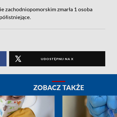
ie zachodniopomorskim zmarła 1 osoba
ółistniejące.
UDOSTĘPNIJ NA X
ZOBACZ TAKŻE