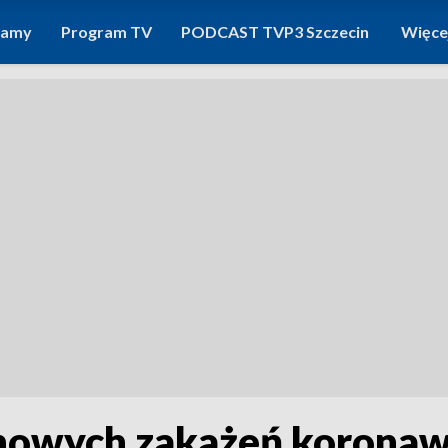
ramy
Program TV
PODCAST TVP3 Szczecin
Więce
 nowych zakażeń koronaw