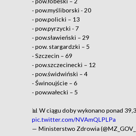
- pow.łobeski – 2
- pow.myśliborski - 20
- pow.policki – 13
- pow.pyrzycki - 7
- pow.sławieński – 29
- pow. stargardzki – 5
- Szczecin – 69
- pow.szczecinecki – 12
- pow.świdwiński – 4
- Świnoujście – 6
- pow.wałecki – 5
📊 W ciągu doby wykonano ponad 39,3 
pic.twitter.com/NVAmQLPLPa
— Ministerstwo Zdrowia (@MZ_GOV