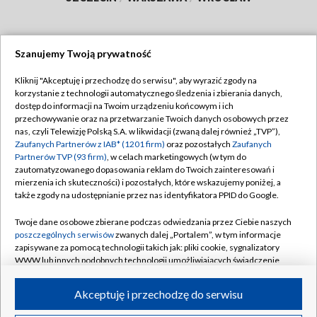
Szanujemy Twoją prywatność
Dołącz do nas:
Kliknij "Akceptuję i przechodzę do serwisu", aby wyrazić zgody na
korzystanie z technologii automatycznego śledzenia i zbierania danych,
TVP
dostęp do informacji na Twoim urządzeniu końcowym i ich
Abonament TVP
przechowywanie oraz na przetwarzanie Twoich danych osobowych przez
Regulamin TVP
nas, czyli Telewizję Polską S.A. w likwidacji (zwaną dalej również „TVP”),
Emisja w TVP
Polityka prywatności
Zaufanych Partnerów z IAB* (1201 firm)
oraz pozostałych
Zaufanych
Partnerów TVP (93 firm)
, w celach marketingowych (w tym do
Centrum informacji TVP
Moje zgody
zautomatyzowanego dopasowania reklam do Twoich zainteresowań i
mierzenia ich skuteczności) i pozostałych, które wskazujemy poniżej, a
Naziemna Telewizja Cyfrowa
Pomoc
także zgody na udostępnianie przez nas identyfikatora PPID do Google.
Sklep TVP
Biuro reklamy
Twoje dane osobowe zbierane podczas odwiedzania przez Ciebie naszych
Rada Programowa
Kontakt
poszczególnych serwisów
zwanych dalej „Portalem”, w tym informacje
zapisywane za pomocą technologii takich jak: pliki cookie, sygnalizatory
System NOS
WWW lub innych podobnych technologii umożliwiających świadczenie
dopasowanych i bezpiecznych usług, personalizację treści oraz reklam,
Informacje o nadawcy
Kanały
udostępnianie funkcji mediów społecznościowych oraz analizowanie
Akceptuję i przechodzę do serwisu
ruchu w Internecie.
Program dla prasy
©2026 Telewizja Polska S.A. w likwidacji