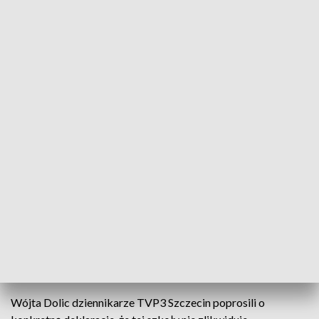
włączyła się w obronę szkoły.
- To jest już nasza ostatnia deska ratunku i
wszystkich tych desek podejmujemy się,
żeby wesprzeć lokalną społeczność w
działaniach – zapowiada Anna Pawlak,
asystentka posła Michała Jacha.
O poselską interwencje prosili zdesperowani mieszkańcy.
Zebrali niemal pół tysiąca podpisów. Są przekonani że
reorganizacja to wstęp do likwidacji szkoły. - To kwestia
czasu. Najpierw ograniczymy, zamkniemy, a potem wójt
sobie wykupi, zaora – uważa Daniel Kinast, protestujący
rodzic.
Wójta Dolic dziennikarze TVP3 Szczecin poprosili o