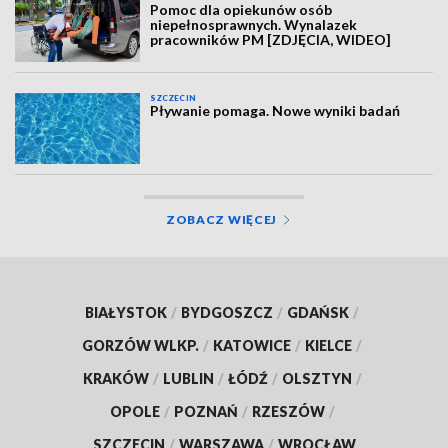
Pomoc dla opiekunów osób
niepełnosprawnych. Wynalazek
pracowników PM [ZDJĘCIA, WIDEO]
SZCZECIN
Pływanie pomaga. Nowe wyniki badań
ZOBACZ WIĘCEJ
BIAŁYSTOK
/
BYDGOSZCZ
/
GDAŃSK
/
GORZÓW WLKP.
/
KATOWICE
/
KIELCE
/
KRAKÓW
/
LUBLIN
/
ŁÓDŹ
/
OLSZTYN
/
OPOLE
/
POZNAŃ
/
RZESZÓW
/
SZCZECIN
/
WARSZAWA
/
WROCŁAW