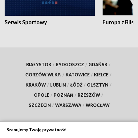
Serwis Sportowy
Europa z Blisk
BIAŁYSTOK
/
BYDGOSZCZ
/
GDAŃSK
/
GORZÓW WLKP.
/
KATOWICE
/
KIELCE
/
KRAKÓW
/
LUBLIN
/
ŁÓDŹ
/
OLSZTYN
/
OPOLE
/
POZNAŃ
/
RZESZÓW
/
SZCZECIN
/
WARSZAWA
/
WROCŁAW
Szanujemy Twoją prywatność
Dołącz do nas: