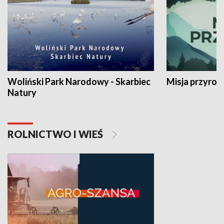
Woliński Park Narodowy - Skarbiec
Misja przyrod
Natury
ROLNICTWO I WIEŚ