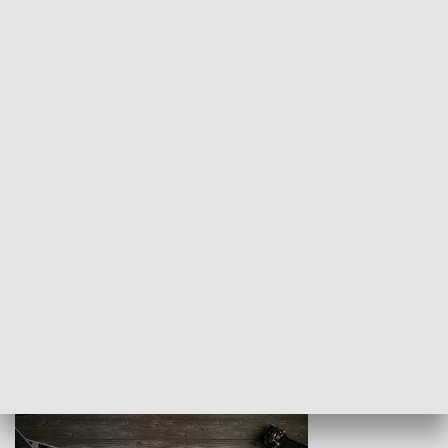
Z indeksem w ręku
Droga po suk
HISTORIA