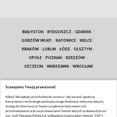
BIAŁYSTOK
/
BYDGOSZCZ
/
GDAŃSK
/
GORZÓW WLKP.
/
KATOWICE
/
KIELCE
/
KRAKÓW
/
LUBLIN
/
ŁÓDŹ
/
OLSZTYN
/
OPOLE
/
POZNAŃ
/
RZESZÓW
/
SZCZECIN
/
WARSZAWA
/
WROCŁAW
Szanujemy Twoją prywatność
Dołącz do nas:
Kliknij "Akceptuję i przechodzę do serwisu", aby wyrazić zgody na
korzystanie z technologii automatycznego śledzenia i zbierania danych,
TVP
dostęp do informacji na Twoim urządzeniu końcowym i ich
Abonament TVP
przechowywanie oraz na przetwarzanie Twoich danych osobowych przez
Regulamin TVP
nas, czyli Telewizję Polską S.A. w likwidacji (zwaną dalej również „TVP”),