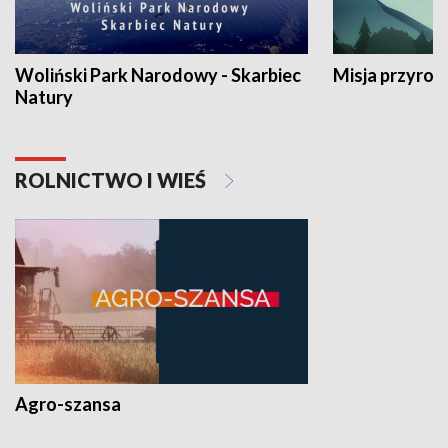
Woliński Park Narodowy - Skarbiec
Misja przyrod
Natury
ROLNICTWO I WIEŚ
Agro-szansa