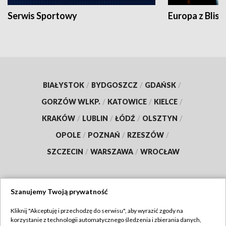
Serwis Sportowy
Europa z Blisk
BIAŁYSTOK
/
BYDGOSZCZ
/
GDAŃSK
/
GORZÓW WLKP.
/
KATOWICE
/
KIELCE
/
KRAKÓW
/
LUBLIN
/
ŁÓDŹ
/
OLSZTYN
/
OPOLE
/
POZNAŃ
/
RZESZÓW
/
SZCZECIN
/
WARSZAWA
/
WROCŁAW
Szanujemy Twoją prywatność
Dołącz do nas:
Kliknij "Akceptuję i przechodzę do serwisu", aby wyrazić zgody na
korzystanie z technologii automatycznego śledzenia i zbierania danych,
TVP