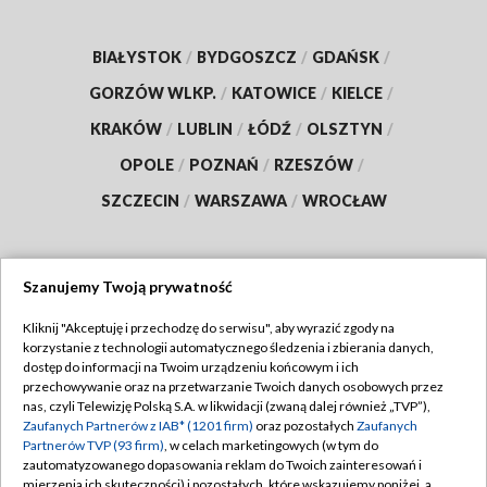
BIAŁYSTOK
/
BYDGOSZCZ
/
GDAŃSK
/
GORZÓW WLKP.
/
KATOWICE
/
KIELCE
/
KRAKÓW
/
LUBLIN
/
ŁÓDŹ
/
OLSZTYN
/
OPOLE
/
POZNAŃ
/
RZESZÓW
/
SZCZECIN
/
WARSZAWA
/
WROCŁAW
Szanujemy Twoją prywatność
Dołącz do nas:
Kliknij "Akceptuję i przechodzę do serwisu", aby wyrazić zgody na
korzystanie z technologii automatycznego śledzenia i zbierania danych,
TVP
dostęp do informacji na Twoim urządzeniu końcowym i ich
Abonament TVP
przechowywanie oraz na przetwarzanie Twoich danych osobowych przez
Regulamin TVP
nas, czyli Telewizję Polską S.A. w likwidacji (zwaną dalej również „TVP”),
Emisja w TVP
Polityka prywatności
Zaufanych Partnerów z IAB* (1201 firm)
oraz pozostałych
Zaufanych
Partnerów TVP (93 firm)
, w celach marketingowych (w tym do
Centrum informacji TVP
Moje zgody
zautomatyzowanego dopasowania reklam do Twoich zainteresowań i
mierzenia ich skuteczności) i pozostałych, które wskazujemy poniżej, a