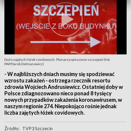
Dużo zajętych łóżek covidowych. Plan przyspieszenie szczepień (fot.
PAP/Darek Delmanowicz)
- W najbliższych dniach musimy się spodziewać
wzrostu zakażeń - ostrzega rzecznik resortu
zdrowia Wojciech Andrusiewicz. Ostatniej doby w
Polsce zdiagnozowano nieco ponad 8 tysięcy
nowych przypadków zakażenia koronawirusem, w
naszym regionie 274. Niepokojąco rośnie jednak
liczba zajętych łóżek covidowych.
Źródło:
TVP3 Szczecin