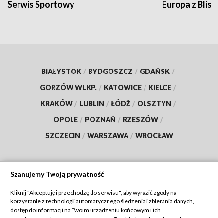
Serwis Sportowy
Europa z Blisk
BIAŁYSTOK
/
BYDGOSZCZ
/
GDAŃSK
/
GORZÓW WLKP.
/
KATOWICE
/
KIELCE
/
KRAKÓW
/
LUBLIN
/
ŁÓDŹ
/
OLSZTYN
/
OPOLE
/
POZNAŃ
/
RZESZÓW
/
SZCZECIN
/
WARSZAWA
/
WROCŁAW
Szanujemy Twoją prywatność
Dołącz do nas:
Kliknij "Akceptuję i przechodzę do serwisu", aby wyrazić zgody na
korzystanie z technologii automatycznego śledzenia i zbierania danych,
TVP
dostęp do informacji na Twoim urządzeniu końcowym i ich