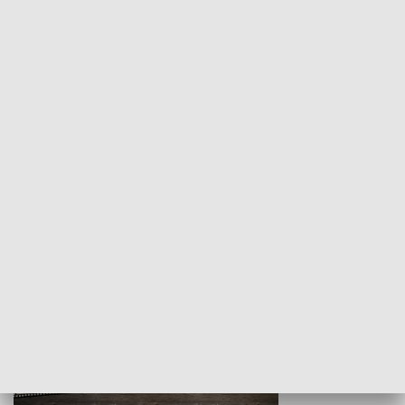
Z indeksem w ręku
Droga po suk
HISTORIA