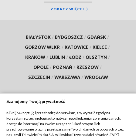
ZOBACZ WIĘCEJ
BIAŁYSTOK
/
BYDGOSZCZ
/
GDAŃSK
/
GORZÓW WLKP.
/
KATOWICE
/
KIELCE
/
KRAKÓW
/
LUBLIN
/
ŁÓDŹ
/
OLSZTYN
/
OPOLE
/
POZNAŃ
/
RZESZÓW
/
SZCZECIN
/
WARSZAWA
/
WROCŁAW
Szanujemy Twoją prywatność
Dołącz do nas:
Kliknij "Akceptuję i przechodzę do serwisu", aby wyrazić zgody na
korzystanie z technologii automatycznego śledzenia i zbierania danych,
TVP
dostęp do informacji na Twoim urządzeniu końcowym i ich
Abonament TVP
przechowywanie oraz na przetwarzanie Twoich danych osobowych przez
Regulamin TVP
nas, czyli Telewizję Polską S.A. w likwidacji (zwaną dalej również „TVP”),