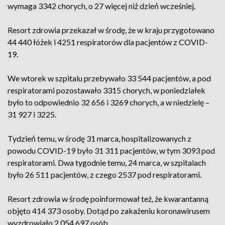
wymaga 3342 chorych, o 27 więcej niż dzień wcześniej.
Resort zdrowia przekazał w środę, że w kraju przygotowano
44 440 łóżek i 4251 respiratorów dla pacjentów z COVID-
19.
We wtorek w szpitalu przebywało 33 544 pacjentów, a pod
respiratorami pozostawało 3315 chorych, w poniedziałek
było to odpowiednio 32 656 i 3269 chorych, a w niedzielę –
31 927 i 3225.
Tydzień temu, w środę 31 marca, hospitalizowanych z
powodu COVID-19 było 31 311 pacjentów, w tym 3093 pod
respiratorami. Dwa tygodnie temu, 24 marca, w szpitalach
było 26 511 pacjentów, z czego 2537 pod respiratorami.
Resort zdrowia w środę poinformował też, że kwarantanną
objęto 414 373 osoby. Dotąd po zakażeniu koronawirusem
wyzdrowiało 2 054 697 osób.