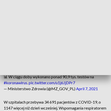
uzupełnione przez inspekcję sanitarną.
�� Dzienny raport o
#koronawirus
.
pic.twitter.com/Igyd2dllrA
— Ministerstwo Zdrowia (@MZ_GOV_PL)
April 7, 2021
Z powodu COVID-19 zmarło 158 osób, natomiast z powodu
współistnienia COVID-19 z innymi schorzeniami zmarło 480
osób, w tym 7 w Zachodniopomorskiem.
Od początku epidemii w Polsce koronawirusem zakaziło się
2 471 617 osób, zmarło w sumie 55 703 zainfekowanych
pacjentów.
📊 W ciągu doby wykonano ponad 90,9 tys. testów na
#koronawirus
.
pic.twitter.com/u1j6JjDPr7
— Ministerstwo Zdrowia (@MZ_GOV_PL)
April 7, 2021
W szpitalach przebywa 34 691 pacjentów z COVID-19, o
1147 więcej niż dzień wcześniej. Wspomagania respiratorem