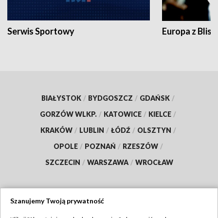
Serwis Sportowy
Europa z Blisk
BIAŁYSTOK
/
BYDGOSZCZ
/
GDAŃSK
/
GORZÓW WLKP.
/
KATOWICE
/
KIELCE
/
KRAKÓW
/
LUBLIN
/
ŁÓDŹ
/
OLSZTYN
/
OPOLE
/
POZNAŃ
/
RZESZÓW
/
SZCZECIN
/
WARSZAWA
/
WROCŁAW
Szanujemy Twoją prywatność
Dołącz do nas: