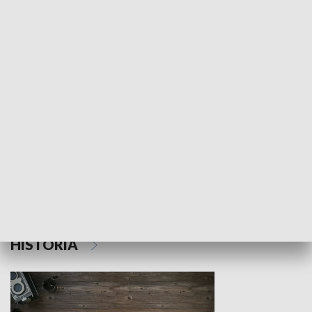
NAUKA I EDUKACJA
Z indeksem w ręku
Droga po suk
HISTORIA