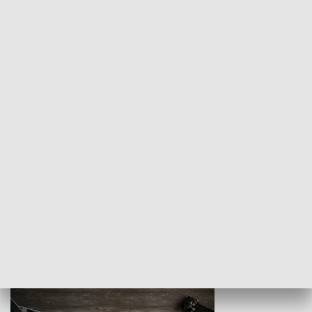
Z indeksem w ręku
Droga po suk
HISTORIA