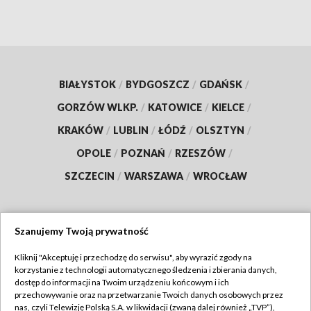
BIAŁYSTOK
/
BYDGOSZCZ
/
GDAŃSK
/
GORZÓW WLKP.
/
KATOWICE
/
KIELCE
/
KRAKÓW
/
LUBLIN
/
ŁÓDŹ
/
OLSZTYN
/
OPOLE
/
POZNAŃ
/
RZESZÓW
/
SZCZECIN
/
WARSZAWA
/
WROCŁAW
Szanujemy Twoją prywatność
Dołącz do nas:
Kliknij "Akceptuję i przechodzę do serwisu", aby wyrazić zgody na
korzystanie z technologii automatycznego śledzenia i zbierania danych,
TVP
dostęp do informacji na Twoim urządzeniu końcowym i ich
Abonament TVP
przechowywanie oraz na przetwarzanie Twoich danych osobowych przez
Regulamin TVP
nas, czyli Telewizję Polską S.A. w likwidacji (zwaną dalej również „TVP”),