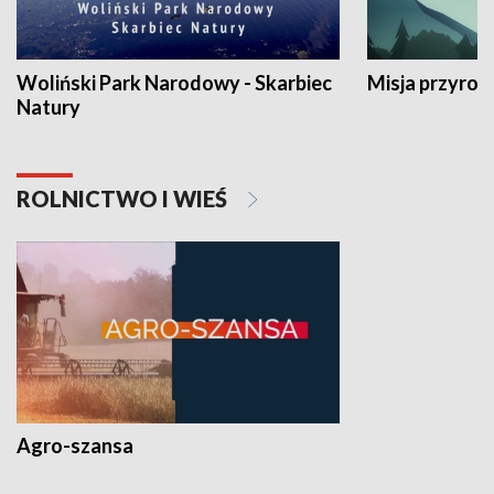
Woliński Park Narodowy - Skarbiec
Misja przyrod
Natury
ROLNICTWO I WIEŚ
Agro-szansa