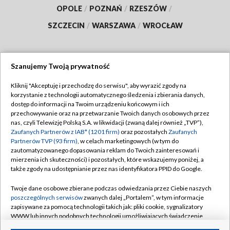
OPOLE
/
POZNAŃ
/
RZESZÓW
/
SZCZECIN
/
WARSZAWA
/
WROCŁAW
Szanujemy Twoją prywatność
Dołącz do nas:
Kliknij "Akceptuję i przechodzę do serwisu", aby wyrazić zgody na
korzystanie z technologii automatycznego śledzenia i zbierania danych,
TVP
dostęp do informacji na Twoim urządzeniu końcowym i ich
Abonament TVP
przechowywanie oraz na przetwarzanie Twoich danych osobowych przez
Regulamin TVP
nas, czyli Telewizję Polską S.A. w likwidacji (zwaną dalej również „TVP”),
Emisja w TVP
Polityka prywatności
Zaufanych Partnerów z IAB* (1201 firm)
oraz pozostałych
Zaufanych
Partnerów TVP (93 firm)
, w celach marketingowych (w tym do
Centrum informacji TVP
Moje zgody
zautomatyzowanego dopasowania reklam do Twoich zainteresowań i
mierzenia ich skuteczności) i pozostałych, które wskazujemy poniżej, a
Naziemna Telewizja Cyfrowa
Pomoc
także zgody na udostępnianie przez nas identyfikatora PPID do Google.
Sklep TVP
Biuro reklamy
Twoje dane osobowe zbierane podczas odwiedzania przez Ciebie naszych
Rada Programowa
Kontakt
poszczególnych serwisów
zwanych dalej „Portalem”, w tym informacje
zapisywane za pomocą technologii takich jak: pliki cookie, sygnalizatory
System NOS
WWW lub innych podobnych technologii umożliwiających świadczenie
dopasowanych i bezpiecznych usług, personalizację treści oraz reklam,
Informacje o nadawcy