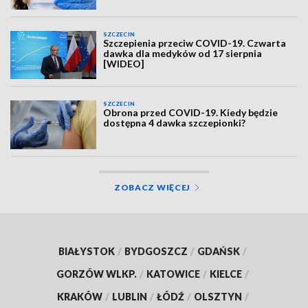
SZCZECIN
Szczepienia przeciw COVID-19. Czwarta
dawka dla medyków od 17 sierpnia
[WIDEO]
SZCZECIN
Obrona przed COVID-19. Kiedy będzie
dostępna 4 dawka szczepionki?
ZOBACZ WIĘCEJ
BIAŁYSTOK
/
BYDGOSZCZ
/
GDAŃSK
/
GORZÓW WLKP.
/
KATOWICE
/
KIELCE
/
KRAKÓW
/
LUBLIN
/
ŁÓDŹ
/
OLSZTYN
/