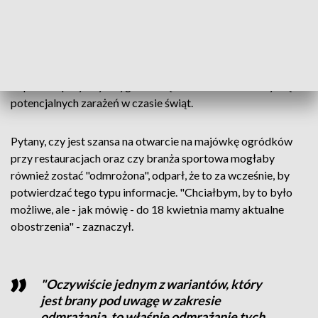
Jak jednocześnie zastrzegł, wszystko zależy od tego, jak
będzie wyglądała sytuacja epidemiczna. Podkreślił, że
środowe i wtorkowe wyniki epidemiologiczne nie są
reprezentatywne, bo dotyczą okresu świątecznego, w
którym mniej osób stawiało się na testy. Jego zdaniem
dopiero w przyszłym tygodniu będzie widać dane dotyczące
potencjalnych zarażeń w czasie świąt.
Pytany, czy jest szansa na otwarcie na majówkę ogródków
przy restauracjach oraz czy branża sportowa mogłaby
również zostać "odmrożona", odparł, że to za wcześnie, by
potwierdzać tego typu informacje. "Chciałbym, by to było
możliwe, ale - jak mówię - do 18 kwietnia mamy aktualne
obostrzenia" - zaznaczył.
"Oczywiście jednym z wariantów, który
jest brany pod uwagę w zakresie
odmrażania, to właśnie odmrażanie tych