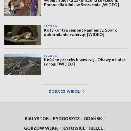
Wielka zbiórka zakończona sukcesem.
Pomoc dla klinik w Szczecinie [WIDEO]
SZCZECIN
Koty kontra remont kamienicy. Spór o
dokarmianie zwierząt [WIDEO]
SZCZECIN
Kościno przeciw inwestycji. Obawy o hałas
i drogi [WIDEO]
ZOBACZ WIĘCEJ
BIAŁYSTOK
/
BYDGOSZCZ
/
GDAŃSK
/
GORZÓW WLKP.
/
KATOWICE
/
KIELCE
/