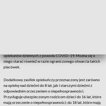
kwietnia. W Dzienniku Ustaw opublikowano rozporządzenie
o wydłużeniu dodatkowego zasiłku opiekuńczego o kolejne
dwa tygodnie, czyli do 25 kwietnia.
Dodatkowy zasiłek opiekuńczy będzie obowiązywał na
dotychczasowych zasadach. Przysługuje on za okres, na jaki
zostały zamknięte żłobki, kluby dziecięce, przedszkola,
szkoły, placówki pobytu dziennego i inne placówki lub w
związku z niemożnością sprawowania opieki przez nianie lub
opiekunów dziennych z powodu COVID–19. Można się o
niego starać również w razie ograniczonego otwarcia takich
placówek.
Dodatkowy zasiłek opiekuńczy przeznaczony jest zarówno
na opiekę nad dziećmi do 8 lat, jak i starszymi dziećmi z
odpowiednim orzeczeniem o niepełnosprawności.
Przysługuje ubezpieczonym rodzicom dzieci do 16 lat, które
mają orzeczenie o niepełnosprawności; do 18 lat, które mają