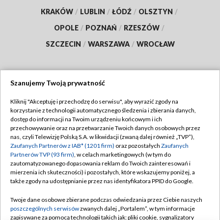
KRAKÓW
/
LUBLIN
/
ŁÓDŹ
/
OLSZTYN
/
OPOLE
/
POZNAŃ
/
RZESZÓW
/
SZCZECIN
/
WARSZAWA
/
WROCŁAW
Szanujemy Twoją prywatność
Dołącz do nas:
Kliknij "Akceptuję i przechodzę do serwisu", aby wyrazić zgody na
korzystanie z technologii automatycznego śledzenia i zbierania danych,
TVP
dostęp do informacji na Twoim urządzeniu końcowym i ich
Abonament TVP
przechowywanie oraz na przetwarzanie Twoich danych osobowych przez
Regulamin TVP
nas, czyli Telewizję Polską S.A. w likwidacji (zwaną dalej również „TVP”),
Emisja w TVP
Polityka prywatności
Zaufanych Partnerów z IAB* (1201 firm)
oraz pozostałych
Zaufanych
Partnerów TVP (93 firm)
, w celach marketingowych (w tym do
Centrum informacji TVP
Moje zgody
zautomatyzowanego dopasowania reklam do Twoich zainteresowań i
mierzenia ich skuteczności) i pozostałych, które wskazujemy poniżej, a
Naziemna Telewizja Cyfrowa
Pomoc
także zgody na udostępnianie przez nas identyfikatora PPID do Google.
Sklep TVP
Biuro reklamy
Twoje dane osobowe zbierane podczas odwiedzania przez Ciebie naszych
Rada Programowa
Kontakt
poszczególnych serwisów
zwanych dalej „Portalem”, w tym informacje
zapisywane za pomocą technologii takich jak: pliki cookie, sygnalizatory