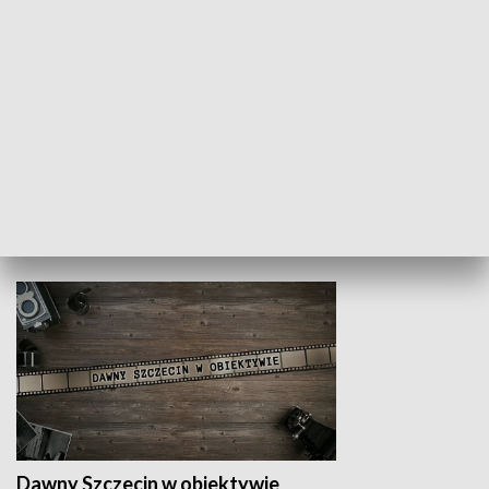
Z indeksem w ręku
Droga po suk
HISTORIA
Dawny Szczecin w obiektywie