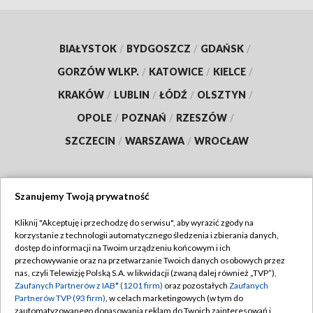
BIAŁYSTOK
/
BYDGOSZCZ
/
GDAŃSK
/
GORZÓW WLKP.
/
KATOWICE
/
KIELCE
/
KRAKÓW
/
LUBLIN
/
ŁÓDŹ
/
OLSZTYN
/
OPOLE
/
POZNAŃ
/
RZESZÓW
/
SZCZECIN
/
WARSZAWA
/
WROCŁAW
Szanujemy Twoją prywatność
Dołącz do nas:
Kliknij "Akceptuję i przechodzę do serwisu", aby wyrazić zgody na
korzystanie z technologii automatycznego śledzenia i zbierania danych,
TVP
dostęp do informacji na Twoim urządzeniu końcowym i ich
Abonament TVP
przechowywanie oraz na przetwarzanie Twoich danych osobowych przez
Regulamin TVP
nas, czyli Telewizję Polską S.A. w likwidacji (zwaną dalej również „TVP”),
Emisja w TVP
Polityka prywatności
Zaufanych Partnerów z IAB* (1201 firm)
oraz pozostałych
Zaufanych
Partnerów TVP (93 firm)
, w celach marketingowych (w tym do
Centrum informacji TVP
Moje zgody
zautomatyzowanego dopasowania reklam do Twoich zainteresowań i