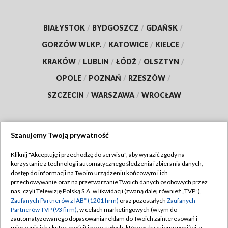
BIAŁYSTOK
/
BYDGOSZCZ
/
GDAŃSK
/
GORZÓW WLKP.
/
KATOWICE
/
KIELCE
/
KRAKÓW
/
LUBLIN
/
ŁÓDŹ
/
OLSZTYN
/
OPOLE
/
POZNAŃ
/
RZESZÓW
/
SZCZECIN
/
WARSZAWA
/
WROCŁAW
Szanujemy Twoją prywatność
Dołącz do nas:
Kliknij "Akceptuję i przechodzę do serwisu", aby wyrazić zgody na
korzystanie z technologii automatycznego śledzenia i zbierania danych,
TVP
dostęp do informacji na Twoim urządzeniu końcowym i ich
Abonament TVP
przechowywanie oraz na przetwarzanie Twoich danych osobowych przez
Regulamin TVP
nas, czyli Telewizję Polską S.A. w likwidacji (zwaną dalej również „TVP”),
Emisja w TVP
Polityka prywatności
Zaufanych Partnerów z IAB* (1201 firm)
oraz pozostałych
Zaufanych
Partnerów TVP (93 firm)
, w celach marketingowych (w tym do
Centrum informacji TVP
Moje zgody
zautomatyzowanego dopasowania reklam do Twoich zainteresowań i
mierzenia ich skuteczności) i pozostałych, które wskazujemy poniżej, a