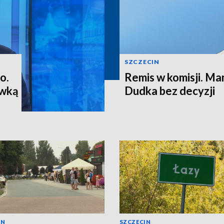
SZCZECIN
o.
Remis w komisji. M
ewką
Dudka bez decyzji
IN
SZCZECIN