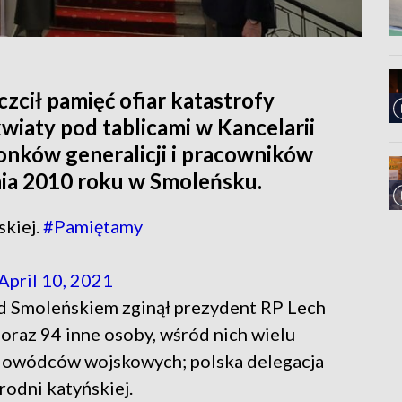
cił pamięć ofiar katastrofy
kwiaty pod tablicami w Kancelarii
onków generalicji i pracowników
nia 2010 roku w Smoleńsku.
skiej.
#Pamiętamy
April 10, 2021
od Smoleńskiem zginął prezydent RP Lech
oraz 94 inne osoby, wśród nich wielu
dowódców wojskowych; polska delegacja
rodni katyńskiej.