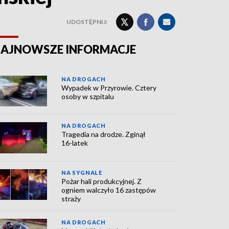
UDOSTĘPNIJ:
AJNOWSZE INFORMACJE
NA DROGACH
Wypadek w Przyrowie. Cztery
osoby w szpitalu
NA DROGACH
Tragedia na drodze. Zginął
16-latek
NA SYGNALE
Pożar hali produkcyjnej. Z
ogniem walczyło 16 zastępów
straży
NA DROGACH