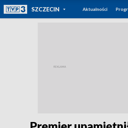
POWRÓT DO
SZCZECIN
Aktualności
Prog
TVP REGIONY
Premier upamiętnił