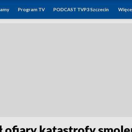
ramy
Program TV
PODCAST TVP3 Szczecin
Więce
 ofiary katastrofy smole