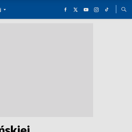
j
ńskiej