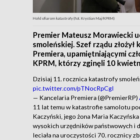
Hołd ofiarom katastrofy (fot. Krystian Maj/KPRM)
Premier Mateusz Morawiecki ucz
smoleńskiej. Szef rządu złożył 
Premiera, upamiętniającymi czł
KPRM, którzy zginęli 10 kwiet
Dzisiaj 11. rocznica katastrofy smoleń
pic.twitter.com/pTNocRpCgl
— Kancelaria Premiera (@PremierRP)
11 lat temu w katastrofie samolotu p
Kaczyński, jego żona Maria Kaczyńska 
wysokich urzędników państwowych i 
leciała na uroczystości 70. rocznicy zb