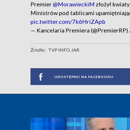
Premier
@MorawieckiM
złożył kwiat
Ministrów pod tablicami upamiętniają
pic.twitter.com/7k6HriZApb
— Kancelaria Premiera (@PremierRP)
Źródło:
TVP INFO, IAR
UDOSTĘPNIJ NA FACEBOOKU