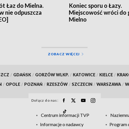
t Łaz do Mielna.
Koniec sporu o Łazy.
w nie odpuszcza
Miejscowość wróci do
EO]
Mielno
ZOBACZ WIĘCEJ
SZCZ
/
GDAŃSK
/
GORZÓW WLKP.
/
KATOWICE
/
KIELCE
/
KRA
N
/
OPOLE
/
POZNAŃ
/
RZESZÓW
/
SZCZECIN
/
WARSZAWA
/
W
Dołącz do nas:
Centrum informacji TVP
Naziemna
Informacje o nadawcy
Program d