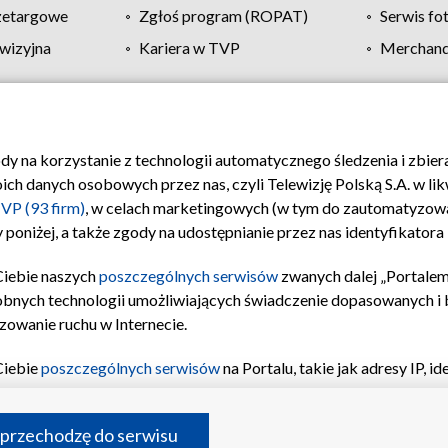
zetargowe
Zgłoś program (ROPAT)
Serwis fo
wizyjna
Kariera w TVP
Merchandi
Polityka prywatności
Moje zgody
Pomoc
Biuro re
ody na korzystanie z technologii automatycznego śledzenia i zbie
 danych osobowych przez nas, czyli Telewizję Polską S.A. w likw
VP (93 firm)
, w celach marketingowych (w tym do zautomatyzow
 poniżej, a także zgody na udostępnianie przez nas identyfikator
Ciebie naszych
poszczególnych serwisów
zwanych dalej „Portalem
obnych technologii umożliwiających świadczenie dopasowanych i be
zowanie ruchu w Internecie.
Ciebie
poszczególnych serwisów
na Portalu, takie jak adresy IP, 
sach Portalu czy historia odwiedzin będą przetwarzane przez TV
ji: przechowywania informacji na urządzeniu lub dostęp do nich,
©2026 Telewizja Polska S.A. w likwidacji
 przechodzę do serwisu
enia profilu spersonalizowanych treści, wyboru spersonalizowany