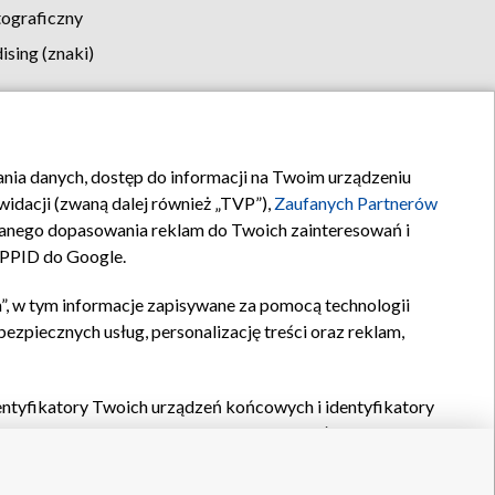
tograficzny
sing (znaki)
klamy
Kontakt
rania danych, dostęp do informacji na Twoim urządzeniu
idacji (zwaną dalej również „TVP”),
Zaufanych Partnerów
anego dopasowania reklam do Twoich zainteresowań i
a PPID do Google.
”, w tym informacje zapisywane za pomocą technologii
zpiecznych usług, personalizację treści oraz reklam,
identyfikatory Twoich urządzeń końcowych i identyfikatory
P,
Zaufanych Partnerów z IAB
oraz pozostałych
Zaufanych
 wyboru podstawowych reklam, wyboru spersonalizowanych
ch treści, pomiaru wydajności reklam, pomiaru wydajności