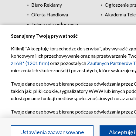
Biuro Reklamy
Ogłoszenie pr
Oferta Handlowa
Akademia Tele
Telegazeta ogłoszenia
Szanujemy Twoją prywatność
Regulamin TVP
Kliknij "Akceptuję i przechodzę do serwisu", aby wyrazić zg
końcowym i ich przechowywanie oraz na przetwarzanie Twoich
z IAB* (1201 firm)
oraz pozostałych
Zaufanych Partnerów T
mierzenia ich skuteczności) i pozostałych, które wskazujemy
Twoje dane osobowe zbierane podczas odwiedzania przez 
takich jak: pliki cookie, sygnalizatory WWW lub innych pod
udostępnianie funkcji mediów społecznościowych oraz anali
Twoje dane osobowe zbierane podczas odwiedzania przez 
plików cookie, informacje o Twoich wyszukiwaniach w serwi
Partnerów TVP
dla realizacji następujących celów i funkc
Ustawienia zaawansowane
Akceptuję i
reklam, tworzenia profilu spersonalizowanych reklam, tworz