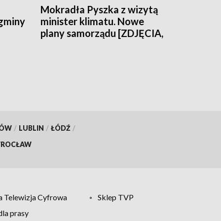
Mokradła Pyszka z wizytą
 gminy
minister klimatu. Nowe
plany samorządu [ZDJĘCIA,
WIDEO]
KÓW
/
LUBLIN
/
ŁÓDŹ
/
ROCŁAW
 Telewizja Cyfrowa
Sklep TVP
la prasy