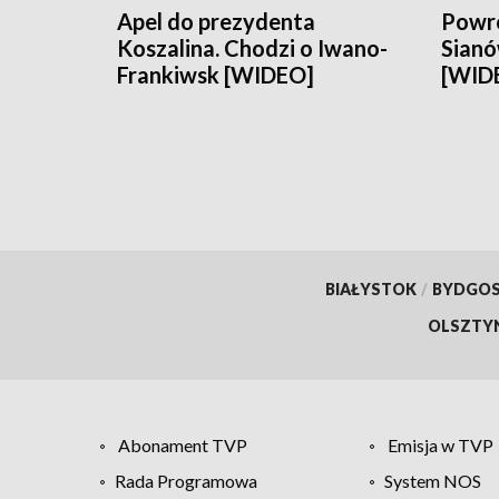
Apel do prezydenta
Powró
Koszalina. Chodzi o Iwano-
Sianó
Frankiwsk [WIDEO]
[WID
BIAŁYSTOK
/
BYDGO
OLSZTY
Abonament TVP
Emisja w TVP
Rada Programowa
System NOS