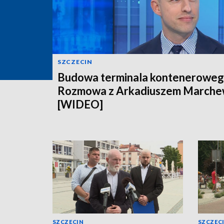
SZCZECIN
Budowa terminala konteneroweg
Rozmowa z Arkadiuszem March
[WIDEO]
SZCZECIN
SZCZEC