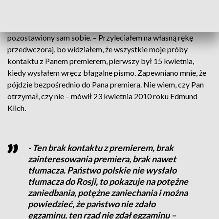
Gargas. Narady, która odbyła się 13 dni po katastrofie
smoleńskiej. Ze słów Edmunda Klicha, polskiego
akredytowanego przy rosyjskim MAK wynika, że był on
pozostawiony sam sobie. – Przyleciałem na własną rękę
przedwczoraj, bo widziałem, że wszystkie moje próby
kontaktu z Panem premierem, pierwszy był 15 kwietnia,
kiedy wysłałem wręcz błagalne pismo. Zapewniano mnie, że
pójdzie bezpośrednio do Pana premiera. Nie wiem, czy Pan
otrzymał, czy nie – mówił 23 kwietnia 2010 roku Edmund
Klich.
- Ten brak kontaktu z premierem, brak
zainteresowania premiera, brak nawet
tłumacza. Państwo polskie nie wysłało
tłumacza do Rosji, to pokazuje na potężne
zaniedbania, potężne zaniechania i można
powiedzieć, że państwo nie zdało
egzaminu, ten rząd nie zdał egzaminu –