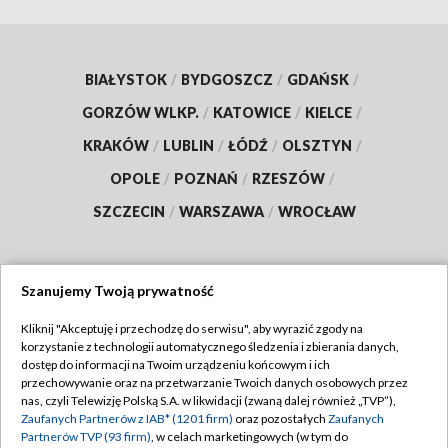
BIAŁYSTOK
/
BYDGOSZCZ
/
GDAŃSK
/
GORZÓW WLKP.
/
KATOWICE
/
KIELCE
/
KRAKÓW
/
LUBLIN
/
ŁÓDŹ
/
OLSZTYN
/
OPOLE
/
POZNAŃ
/
RZESZÓW
/
SZCZECIN
/
WARSZAWA
/
WROCŁAW
Szanujemy Twoją prywatność
Dołącz do nas:
Kliknij "Akceptuję i przechodzę do serwisu", aby wyrazić zgody na
korzystanie z technologii automatycznego śledzenia i zbierania danych,
TVP
dostęp do informacji na Twoim urządzeniu końcowym i ich
Abonament TVP
przechowywanie oraz na przetwarzanie Twoich danych osobowych przez
Regulamin TVP
nas, czyli Telewizję Polską S.A. w likwidacji (zwaną dalej również „TVP”),
Emisja w TVP
Polityka prywatności
Zaufanych Partnerów z IAB* (1201 firm)
oraz pozostałych
Zaufanych
Partnerów TVP (93 firm)
, w celach marketingowych (w tym do
Centrum informacji TVP