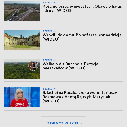
SZCZECIN
Kościno przeciw inwestycji. Obawy o hałas
i drogi [WIDEO]
SZCZECIN
Wrócili do domu. Po pożarze jest nadzieja
[WIDEO]
SZCZECIN
Walka o Alt Buchholz. Petycja
mieszkańców [WIDEO]
SZCZECIN
Szlachetna Paczka szuka wolontariuszy.
Rozmowa z Anetą Rejczyk-Matysiak
[WIDEO]
ZOBACZ WIĘCEJ