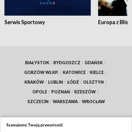
Serwis Sportowy
Europa z Blisk
BIAŁYSTOK
/
BYDGOSZCZ
/
GDAŃSK
/
GORZÓW WLKP.
/
KATOWICE
/
KIELCE
/
KRAKÓW
/
LUBLIN
/
ŁÓDŹ
/
OLSZTYN
/
OPOLE
/
POZNAŃ
/
RZESZÓW
/
SZCZECIN
/
WARSZAWA
/
WROCŁAW
Szanujemy Twoją prywatność
Dołącz do nas: