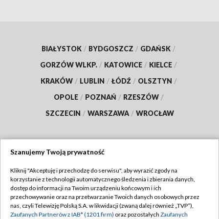
BIAŁYSTOK
/
BYDGOSZCZ
/
GDAŃSK
/
GORZÓW WLKP.
/
KATOWICE
/
KIELCE
/
KRAKÓW
/
LUBLIN
/
ŁÓDŹ
/
OLSZTYN
/
OPOLE
/
POZNAŃ
/
RZESZÓW
/
SZCZECIN
/
WARSZAWA
/
WROCŁAW
Szanujemy Twoją prywatność
Dołącz do nas:
Kliknij "Akceptuję i przechodzę do serwisu", aby wyrazić zgody na
korzystanie z technologii automatycznego śledzenia i zbierania danych,
TVP
dostęp do informacji na Twoim urządzeniu końcowym i ich
Abonament TVP
przechowywanie oraz na przetwarzanie Twoich danych osobowych przez
Regulamin TVP
nas, czyli Telewizję Polską S.A. w likwidacji (zwaną dalej również „TVP”),
Emisja w TVP
Polityka prywatności
Zaufanych Partnerów z IAB* (1201 firm)
oraz pozostałych
Zaufanych