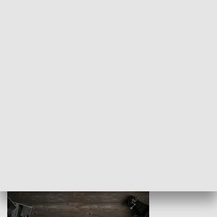
Z indeksem w ręku
Droga po suk
HISTORIA