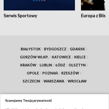
Serwis Sportowy
Europa z Blisk
BIAŁYSTOK
/
BYDGOSZCZ
/
GDAŃSK
/
GORZÓW WLKP.
/
KATOWICE
/
KIELCE
/
KRAKÓW
/
LUBLIN
/
ŁÓDŹ
/
OLSZTYN
/
OPOLE
/
POZNAŃ
/
RZESZÓW
/
SZCZECIN
/
WARSZAWA
/
WROCŁAW
Szanujemy Twoją prywatność
Dołącz do nas: