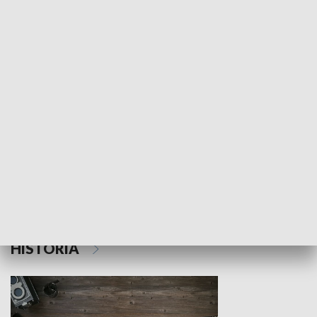
NAUKA I EDUKACJA
Z indeksem w ręku
Droga po suk
HISTORIA