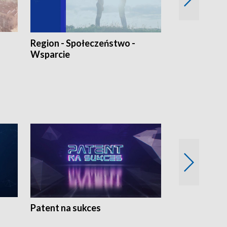
Region - Społeczeństwo -
Bez Barier
Wsparcie
Patent na sukces
Rolnictwo w 