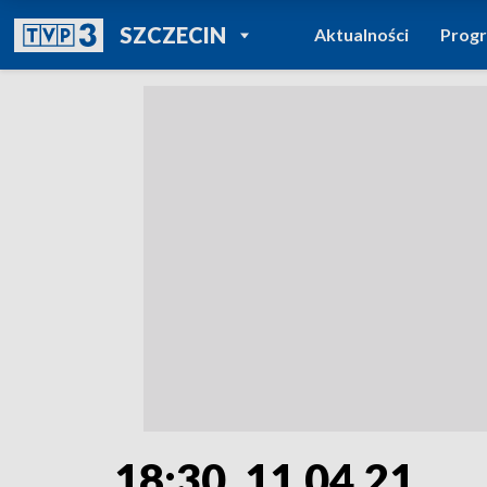
POWRÓT DO
SZCZECIN
Aktualności
Prog
TVP REGIONY
18:30, 11.04.21