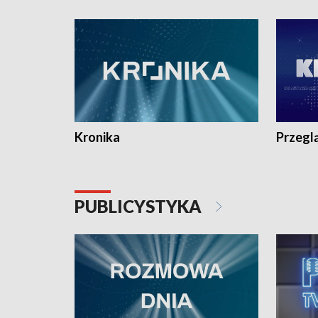
e-mail: kronika@tvp.pl.
e-mail: k
Kronika
Przegl
PUBLICYSTYKA