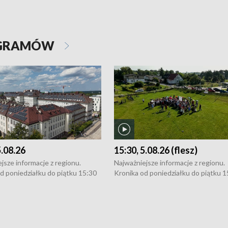
OGRAMÓW
5.08.26
15:30, 5.08.26 (flesz)
jsze informacje z regionu.
Najważniejsze informacje z regionu.
d poniedziałku do piątku 15:30
Kronika od poniedziałku do piątku 1
16:30 (+ rozmowa), 18:30, 21:30.
(flesz), 16:30 (+ rozmowa), 18:30, 21
y i święta 15:30 i 16:30
W weekendy i święta 15:30 i 16:30
8:30 i 21:30. Dziennikarze czekają
(flesz), 18:30 i 21:30. Dziennikarze c
a zgłoszenia: Szczecin - tel. 91-
na Państwa zgłoszenia: Szczecin - te
0, Koszalin - tel. 94-34-50-054,
4 8-10-400, Koszalin - tel. 94-34-50