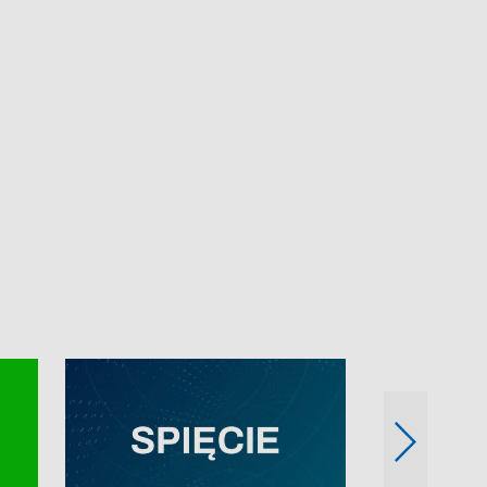
e-mail: kronika@tvp.pl.
e-mail: kronika@t