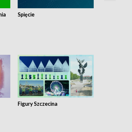
nia
Spięcie
Niedziałkow
Figury Szczecina