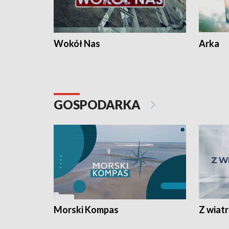
Wokół Nas
Arka
GOSPODARKA
Morski Kompas
Z wiat