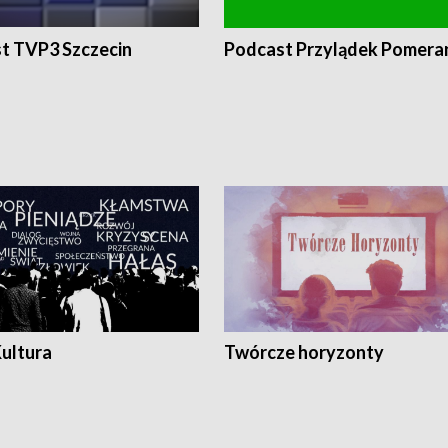
t TVP3 Szczecin
Podcast Przylądek Pomera
Kultura
Twórcze horyzonty