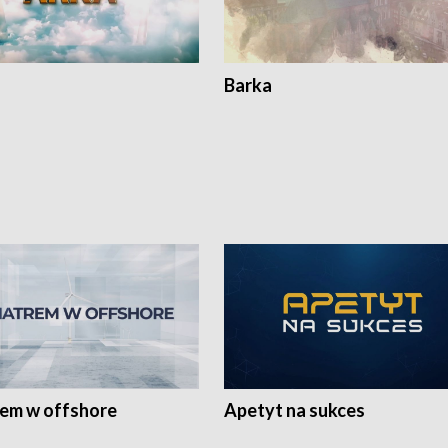
Barka
rem w offshore
Apetyt na sukces