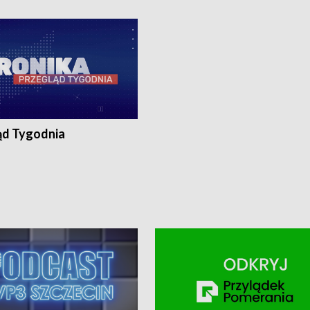
ronika@tvp.pl.
e-mail: kronika@tvp.pl.
ąd Tygodnia